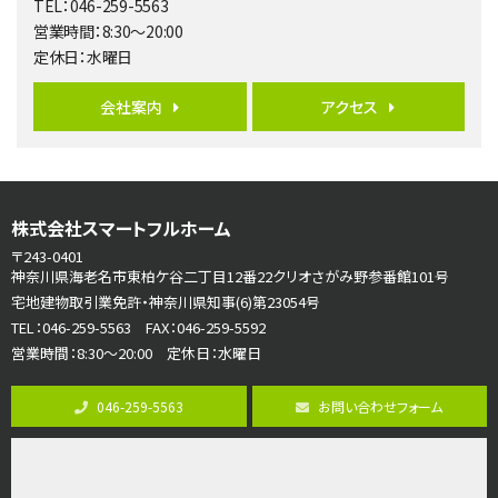
TEL：046-259-5563
営業時間：8:30～20:00
第6位
定休日：水曜日
3,990万円
4ＬＤＫ
会社案内
アクセス
古淵駅
バ12分
・
歩4分
並列２台駐車可。１階はリビングと水まわりをまとめ…
第7位
株式会社スマートフルホーム
3,680万円
4ＬＤＫ
〒243-0401
さがみ野駅
神奈川県海老名市東柏ケ谷二丁目12番22クリオさがみ野参番館101号
歩17分
宅地建物取引業免許・神奈川県知事(6)第23054号
ご家族が集まるLDKは１７．５帖とゆとりある広さ…
TEL：046-259-5563 FAX：046-259-5592
営業時間：8:30～20:00 定休日：水曜日
第8位
3,598万円
046-259-5563
お問い合わせフォーム
4ＬＤＫ
長後駅
バ11分
・
歩6分
全棟ＬＤＫは16帖の4ＬＤＫ！食器洗い乾燥機や浴…