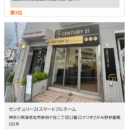
第3位
4,080万円
4ＬＤＫ
淵野辺駅
歩17分
南側道路に面しており日当たり良好。 キッチンから…
第4位
5,480万円
4ＬＤＫ
相模大野駅
バ9分
・
歩4分
２０１５年６月築、積水ハウス施工住宅です。 南東…
第5位
3,680万円
センチュリー21スマートフルホーム
4ＬＤＫ
橋本駅
神奈川県海老名市東柏ケ谷二丁目12番22クリオさがみ野参番館
バ19分
・
歩8分
101号
開放感があり日当たり良好な南西・北西角地区画。 …