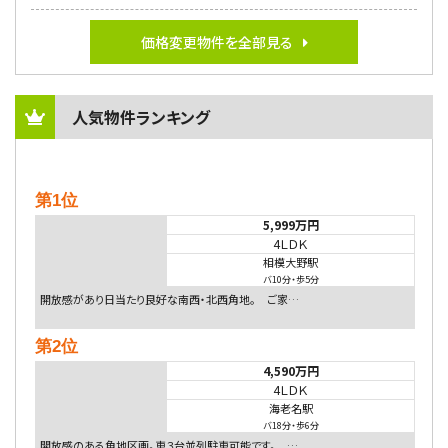
価格変更物件を全部見る
人気物件ランキング
第1位
5,999万円
4ＬＤＫ
相模大野駅
バ10分
・
歩5分
開放感があり日当たり良好な南西・北西角地。 ご家…
第2位
4,590万円
4ＬＤＫ
海老名駅
バ18分
・
歩6分
開放感のある角地区画。車３台並列駐車可能です。 …