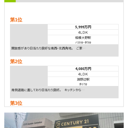
第1位
5,999万円
4ＬＤＫ
相模大野駅
バ10分
・
歩5分
開放感があり日当たり良好な南西・北西角地。 ご家…
第2位
4,080万円
4ＬＤＫ
淵野辺駅
歩17分
南側道路に面しており日当たり良好。 キッチンから…
第3位
4,590万円
4ＬＤＫ
海老名駅
バ18分
・
歩6分