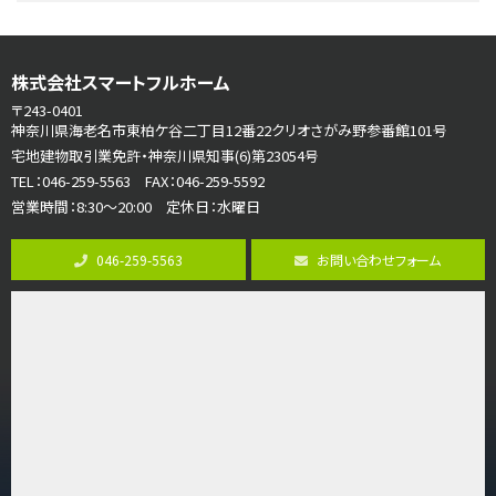
リビングダイニング部分の床暖房完備 車並列2台駐…
第7位
株式会社スマートフルホーム
3,598万円
4ＬＤＫ
〒243-0401
長後駅
神奈川県海老名市東柏ケ谷二丁目12番22クリオさがみ野参番館101号
バ11分
・
歩6分
宅地建物取引業免許・神奈川県知事(6)第23054号
全棟ＬＤＫは16帖の4ＬＤＫ！食器洗い乾燥機や浴…
TEL：046-259-5563 FAX：046-259-5592
営業時間：8:30～20:00 定休日：水曜日
第8位
3,680万円
046-259-5563
お問い合わせフォーム
4ＬＤＫ
さがみ野駅
歩17分
ご家族が集まるLDKは１７．５帖とゆとりある広さ…
第9位
4,190万円
4ＬＤＫ
桜ヶ丘駅
バ14分
・
歩4分
LDK約20帖とゆとりある広さ！WIC、SICの…