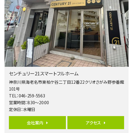
開放感のある角地区画。車３台並列駐車可能です。 …
第4位
5,480万円
4ＬＤＫ
相模大野駅
バ9分
・
歩4分
２０１５年６月築、積水ハウス施工住宅です。 南東…
第5位
3,680万円
センチュリー21スマートフルホーム
4ＬＤＫ
橋本駅
神奈川県海老名市東柏ケ谷二丁目12番22クリオさがみ野参番館
バ19分
・
歩8分
101号
開放感があり日当たり良好な南西・北西角地区画。 …
TEL：046-259-5563
営業時間：8:30～20:00
第6位
定休日：水曜日
3,680万円
4ＳＬＤＫ
会社案内
アクセス
海老名駅
バ15分
・
歩1分