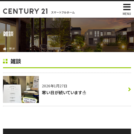
MENU
雑談
>
寒波
雑談
2026年1月27日
寒い日が続いています☃️