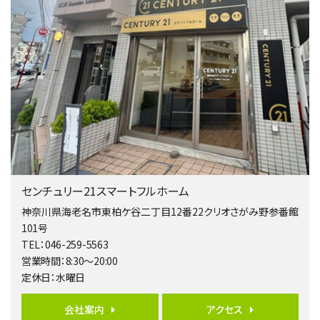
バ9分
・
歩4分
２０１５年６月築、積水ハウス施工住宅です。 南東…
第4位
4,080万円
4ＬＤＫ
淵野辺駅
歩17分
南側道路に面しており日当たり良好。 キッチンから…
第5位
3,680万円
センチュリー21スマートフルホーム
4ＬＤＫ
橋本駅
神奈川県海老名市東柏ケ谷二丁目12番22クリオさがみ野参番館
バ19分
・
歩8分
101号
開放感があり日当たり良好な南西・北西角地区画。 …
TEL：046-259-5563
営業時間：8:30～20:00
第6位
定休日：水曜日
3,680万円
4ＳＬＤＫ
会社案内
アクセス
海老名駅