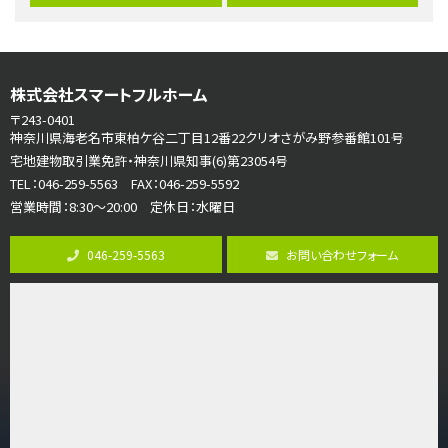
バ15分
・
歩1分
リビングダイニング部分の床暖房完備 車並列2台駐…
第7位
株式会社スマートフルホーム
3,680万円
4ＬＤＫ
〒243-0401
さがみ野駅
神奈川県海老名市東柏ケ谷二丁目12番22クリオさがみ野参番館101号
歩17分
宅地建物取引業免許・神奈川県知事(6)第23054号
ご家族が集まるLDKは１７．５帖とゆとりある広さ…
TEL：046-259-5563 FAX：046-259-5592
営業時間：8:30～20:00 定休日：水曜日
第8位
3,598万円
046-259-5563
お問い合わせフォーム
4ＬＤＫ
長後駅
バ11分
・
歩6分
全棟ＬＤＫは16帖の4ＬＤＫ！食器洗い乾燥機や浴…
第9位
4,190万円
4ＬＤＫ
桜ヶ丘駅
バ14分
・
歩4分