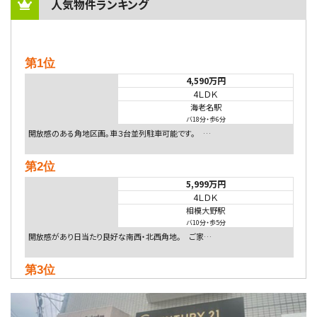
人気物件ランキング
第1位
4,590万円
4ＬＤＫ
海老名駅
バ18分
・
歩6分
開放感のある角地区画。車３台並列駐車可能です。 …
第2位
5,999万円
4ＬＤＫ
相模大野駅
バ10分
・
歩5分
開放感があり日当たり良好な南西・北西角地。 ご家…
第3位
5,480万円
4ＬＤＫ
相模大野駅