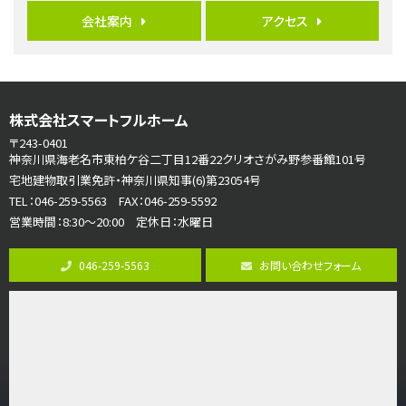
4ＬＤＫ
会社案内
アクセス
橋本駅
バ19分
・
歩8分
開放感があり日当たり良好な南西・北西角地区画。 …
第7位
株式会社スマートフルホーム
3,180万円
3ＬＤＫ
〒243-0401
海老名駅
神奈川県海老名市東柏ケ谷二丁目12番22クリオさがみ野参番館101号
バ12分
・
歩7分
宅地建物取引業免許・神奈川県知事(6)第23054号
大規模開発分譲地内の新築戸建！開発道路は幅員４.…
TEL：046-259-5563 FAX：046-259-5592
営業時間：8:30～20:00 定休日：水曜日
第8位
3,598万円
046-259-5563
お問い合わせフォーム
4ＬＤＫ
長後駅
バ11分
・
歩6分
全棟ＬＤＫは16帖の4ＬＤＫ！食器洗い乾燥機や浴…
第9位
4,190万円
4ＬＤＫ