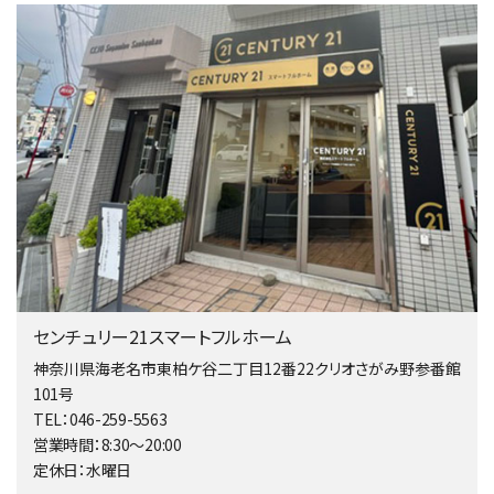
4ＬＤＫ
淵野辺駅
歩17分
南側道路に面しており日当たり良好。 キッチンから…
第4位
5,480万円
4ＬＤＫ
相模大野駅
バ9分
・
歩4分
２０１５年６月築、積水ハウス施工住宅です。 南東…
第5位
3,680万円
センチュリー21スマートフルホーム
4ＳＬＤＫ
海老名駅
神奈川県海老名市東柏ケ谷二丁目12番22クリオさがみ野参番館
バ15分
・
歩1分
101号
リビングダイニング部分の床暖房完備 車並列2台駐…
TEL：046-259-5563
営業時間：8:30～20:00
第6位
定休日：水曜日
3,680万円