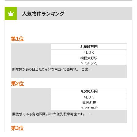
人気物件ランキング
第1位
5,999万円
4ＬＤＫ
相模大野駅
バ10分
・
歩5分
開放感があり日当たり良好な南西・北西角地。 ご家…
第2位
4,590万円
4ＬＤＫ
海老名駅
バ18分
・
歩6分
開放感のある角地区画。車３台並列駐車可能です。 …
第3位
4,080万円