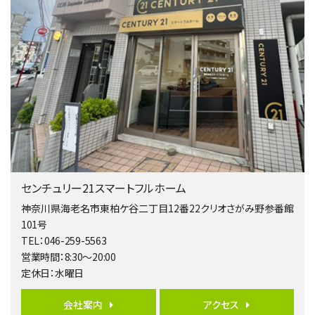
バ9分
・
歩4分
２０１５年６月築、積水ハウス施工住宅です。 南東…
第4位
4,080万円
4ＬＤＫ
淵野辺駅
歩17分
南側道路に面しており日当たり良好。 キッチンから…
第5位
3,680万円
センチュリー21スマートフルホーム
4ＬＤＫ
橋本駅
神奈川県海老名市東柏ケ谷二丁目12番22クリオさがみ野参番館
バ19分
・
歩8分
101号
開放感があり日当たり良好な南西・北西角地区画。 …
TEL：046-259-5563
営業時間：8:30～20:00
第6位
定休日：水曜日
3,680万円
4ＬＤＫ
会社案内
アクセス
さがみ野駅