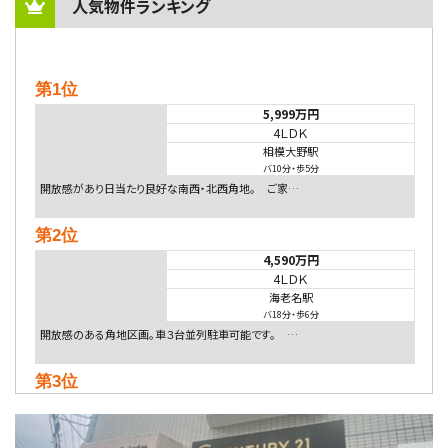
人気物件ランキング
第1位
5,999万円
4ＬＤＫ
相模大野駅
バ10分
・
歩5分
開放感があり日当たり良好な南西・北西角地。 ご家…
第2位
4,590万円
4ＬＤＫ
海老名駅
バ18分
・
歩6分
開放感のある角地区画。車３台並列駐車可能です。 …
第3位
5,480万円
4ＬＤＫ
相模大野駅