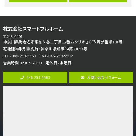
歩17分
ご家族が集まるLDKは１７．５帖とゆとりある広さ…
第7位
株式会社スマートフルホーム
3,990万円
4ＬＤＫ
〒243-0401
古淵駅
神奈川県海老名市東柏ケ谷二丁目12番22クリオさがみ野参番館101号
バ12分
・
歩4分
宅地建物取引業免許・神奈川県知事(6)第23054号
並列２台駐車可。１階はリビングと水まわりをまとめ…
TEL：046-259-5563 FAX：046-259-5592
営業時間：8:30～20:00 定休日：水曜日
第8位
3,680万円
046-259-5563
お問い合わせフォーム
4ＳＬＤＫ
海老名駅
バ15分
・
歩1分
リビングダイニング部分の床暖房完備 車並列2台駐…
第9位
3,598万円
4ＬＤＫ
長後駅
バ11分
・
歩6分