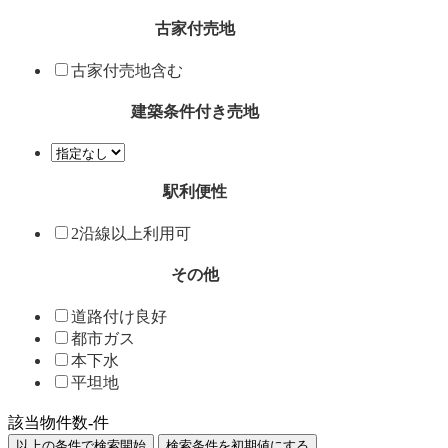
古家付売地
古家付売地含む
建築条件付き売地
駅利便性
2沿線以上利用可
その他
道路付け良好
都市ガス
本下水
平坦地
該当物件数
-
件