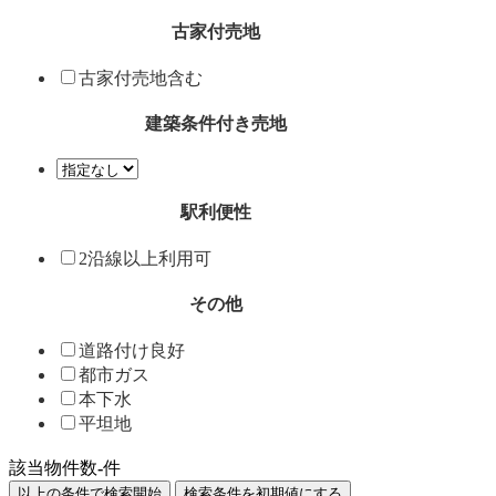
古家付売地
古家付売地含む
建築条件付き売地
駅利便性
2沿線以上利用可
その他
道路付け良好
都市ガス
本下水
平坦地
該当物件数
-
件