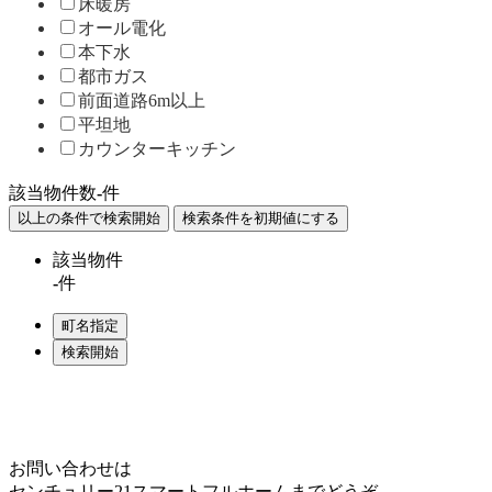
床暖房
オール電化
本下水
都市ガス
前面道路6m以上
平坦地
カウンターキッチン
該当物件数
-
件
該当物件
-
件
Home
Page Top
お問い合わせは
センチュリー21スマートフルホームまでどうぞ