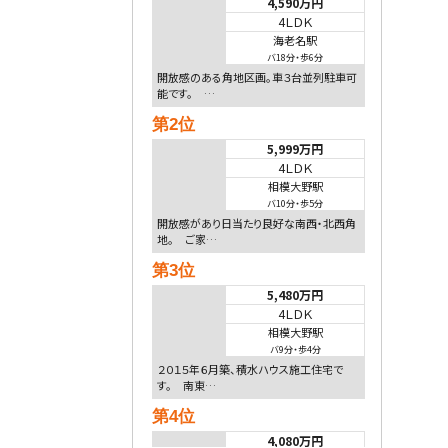
4,590万円
4ＬＤＫ
海老名駅
バ18分
・
歩6分
開放感のある角地区画。車３台並列駐車可
能です。 …
第2位
5,999万円
4ＬＤＫ
相模大野駅
バ10分
・
歩5分
開放感があり日当たり良好な南西・北西角
地。 ご家…
第3位
5,480万円
4ＬＤＫ
相模大野駅
バ9分
・
歩4分
２０１５年６月築、積水ハウス施工住宅で
す。 南東…
第4位
4,080万円