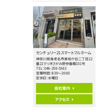
4ＬＤＫ
淵野辺駅
歩17分
南側道路に面しており日当たり良好。 キ
ッチンから…
第5位
3,680万円
4ＬＤＫ
橋本駅
バ19分
・
歩8分
センチュリー21スマートフルホーム
開放感があり日当たり良好な南西・北西角
地区画。 …
神奈川県海老名市東柏ケ谷二丁目12
番22クリオさがみ野参番館101号
第6位
TEL：046-259-5563
3,680万円
営業時間：8:30～20:00
4ＳＬＤＫ
定休日：水曜日
海老名駅
バ15分
・
歩1分
会社案内
リビングダイニング部分の床暖房完備 車
並列2台駐…
アクセス
第7位
3,680万円