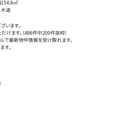
積
154.8㎡
木造
ざいます。
けます。（486件中200件抜粋）
ールで最新物件情報を受け取れます。
ます。
車