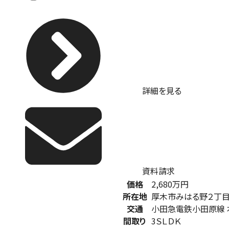
詳細を見る
資料請求
価格
2,680
万円
所在地
厚木市みはる野２丁
交通
小田急電鉄小田原線 
間取り
3ＳＬＤＫ