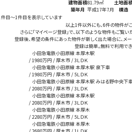
建物面積
81.79㎡
土地面
築年月
平成17年7月
構造
1
件目～
1
件目を表示しています
以上1件以外にも、6件の物件がご
さらに「マイページ登録」で、以下のような物件もご覧いただ
登録後、希望の条件にあった物件が新しく出た場合に、メ
登録は簡単。無料で利用でき
小田急電鉄小田原線 本厚木駅
/
1980
万円 / 厚木市
/ 3ＬＤＫ
小田急電鉄小田原線 本厚木駅 泉下車
/
1980
万円 / 厚木市
/ 5ＬＤＫ
小田急電鉄小田原線 本厚木駅 みはる野中央下
/
2080
万円 / 厚木市
/ 3ＬＤＫ
小田急電鉄小田原線 本厚木駅
/
2080
万円 / 厚木市
/ 3ＬＤＫ
小田急電鉄小田原線 本厚木
/
2280
万円 / 厚木市
/ 5ＬＤＫ
小田急電鉄小田原線 本厚木
/
2680
万円 / 厚木市
/ 1ＬＤＫ