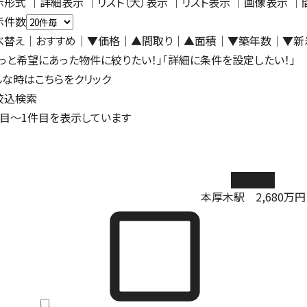
示形式
｜
詳細表示
｜リスト（大）表示 ｜
リスト表示
｜
画像表示
｜
示件数
べ替え
｜おすすめ
｜
▼価格
｜
▲間取り
｜
▲面積
｜
▼築年数
｜
▼新
もっと希望にあった物件に絞りたい！」「詳細に条件を設定したい！」
んな時はこちらをクリック
絞込検索
目～
1
件目を表示しています
中古戸建
本厚木駅
2,680
万円