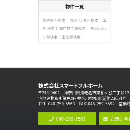
4ＬＤＫ
物件一覧
さがみ野駅
歩17分
ご家族が集まるLDKは１７．５帖とゆとりあ
売戸建て 検索
売マンション 検索
土
る広さ…
地 検索
売戸建て 駅検索
売マンショ
第8位
ン 駅検索
土地 駅検索
3,598万円
4ＬＤＫ
長後駅
バ11分
・
歩6分
全棟ＬＤＫは16帖の4ＬＤＫ！食器洗い乾燥
機や浴…
第9位
4,190万円
株式会社スマートフルホーム
4ＬＤＫ
桜ヶ丘駅
〒243-0401 神奈川県海老名市東柏ケ谷二丁目12
バ14分
・
歩4分
宅地建物取引業免許・神奈川県知事(6)第23054号
LDK約20帖とゆとりある広さ！WIC、SIC
TEL：046-259-5563 FAX：046-259-5592 
の…
第10位
046-259-5563
お問い合
3,990万円
4ＬＤＫ