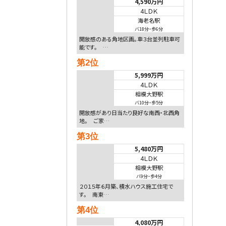
4,590万円
4ＬＤＫ
海老名駅
バ18分
・
歩6分
開放感のある角地区画。車３台並列駐車可
能です。 …
第2位
5,999万円
4ＬＤＫ
相模大野駅
バ10分
・
歩5分
開放感があり日当たり良好な南西・北西角
地。 ご家…
第3位
5,480万円
4ＬＤＫ
相模大野駅
バ9分
・
歩4分
２０１５年６月築、積水ハウス施工住宅で
す。 南東…
第4位
4,080万円