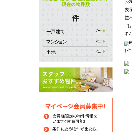
表
現在の物件数
表
件
並
「
一戸建て
件
そ
マンション
件
1
件
土地
件
マイページ会員募集中！
会員様限定の物件情報を
いますぐ閲覧可能！
条件にあう物件が出たら、