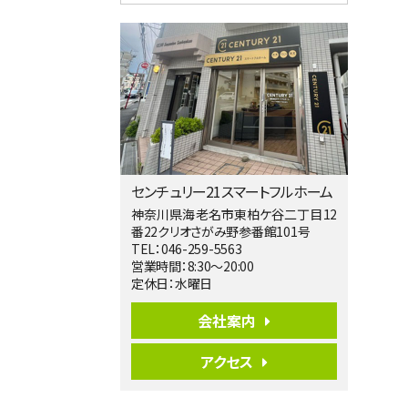
4ＬＤＫ
淵野辺駅
歩17分
南側道路に面しており日当たり良好。 キ
ッチンから…
第5位
3,680万円
4ＬＤＫ
橋本駅
バ19分
・
歩8分
センチュリー21スマートフルホーム
開放感があり日当たり良好な南西・北西角
地区画。 …
神奈川県海老名市東柏ケ谷二丁目12
番22クリオさがみ野参番館101号
第6位
TEL：046-259-5563
3,680万円
営業時間：8:30～20:00
4ＳＬＤＫ
定休日：水曜日
海老名駅
バ15分
・
歩1分
会社案内
リビングダイニング部分の床暖房完備 車
並列2台駐…
アクセス
第7位
3,680万円