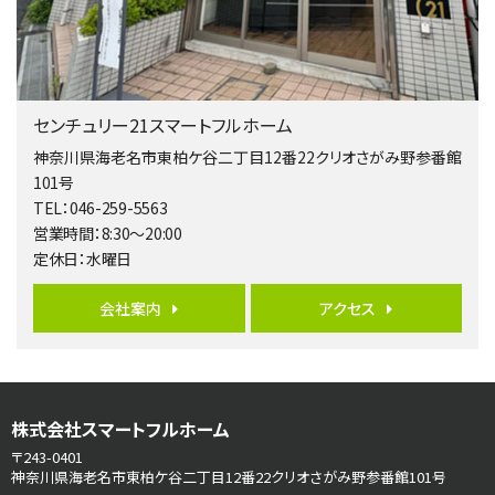
歩17分
南側道路に面しており日当たり良好。 キッチンから…
第5位
3,680万円
センチュリー21スマートフルホーム
4ＬＤＫ
橋本駅
神奈川県海老名市東柏ケ谷二丁目12番22クリオさがみ野参番館
バ19分
・
歩8分
101号
開放感があり日当たり良好な南西・北西角地区画。 …
TEL：046-259-5563
営業時間：8:30～20:00
第6位
定休日：水曜日
3,680万円
4ＳＬＤＫ
会社案内
アクセス
海老名駅
バ15分
・
歩1分
リビングダイニング部分の床暖房完備 車並列2台駐…
第7位
株式会社スマートフルホーム
3,680万円
4ＬＤＫ
〒243-0401
さがみ野駅
神奈川県海老名市東柏ケ谷二丁目12番22クリオさがみ野参番館101号
歩17分