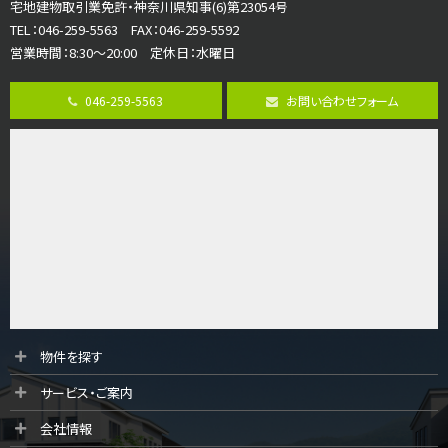
宅地建物取引業免許・神奈川県知事(6)第23054号
ご家族が集まるLDKは１７．５帖とゆとりある広さ…
TEL：046-259-5563 FAX：046-259-5592
営業時間：8:30～20:00 定休日：水曜日
第8位
3,598万円
046-259-5563
お問い合わせフォーム
4ＬＤＫ
長後駅
バ11分
・
歩6分
全棟ＬＤＫは16帖の4ＬＤＫ！食器洗い乾燥機や浴…
第9位
4,190万円
4ＬＤＫ
桜ヶ丘駅
バ14分
・
歩4分
LDK約20帖とゆとりある広さ！WIC、SICの…
第10位
物件を探す
3,990万円
サービス・ご案内
4ＬＤＫ
古淵駅
会社情報
バ12分
・
歩4分