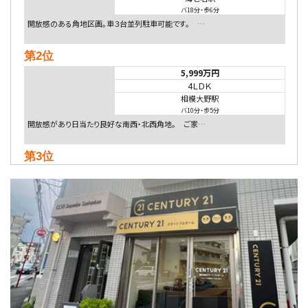
バ18分
・
歩6分
開放感のある角地区画。車３台並列駐車可能です。 …
第2位
5,999万円
4ＬＤＫ
相模大野駅
バ10分
・
歩5分
開放感があり日当たり良好な南西・北西角地。 ご家…
第3位
5,480万円
4ＬＤＫ
相模大野駅
バ9分
・
歩4分
２０１５年６月築、積水ハウス施工住宅です。 南東…
第4位
4,080万円
4ＬＤＫ
淵野辺駅