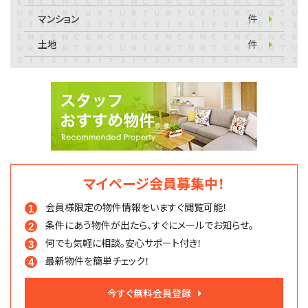
マンション
件
土地
件
マイページ会員募集中！
会員様限定の物件情報を
いますぐ閲覧可能！
条件にあう物件が出たら、
すぐにメールでお知らせ。
何でも気軽に相談。
安心サポート付き！
最新物件を簡単チェック！
今すぐ無料会員登録