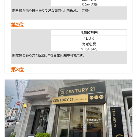
バ10分
・
歩5分
開放感があり日当たり良好な南西・北西角地。 ご家…
第2位
4,590万円
4ＬＤＫ
海老名駅
バ18分
・
歩6分
開放感のある角地区画。車３台並列駐車可能です。 …
第3位
5,480万円
4ＬＤＫ
相模大野駅
バ9分
・
歩4分
２０１５年６月築、積水ハウス施工住宅です。 南東…
第4位
4,080万円
4ＬＤＫ
淵野辺駅