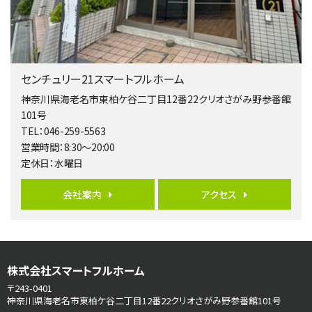
歩17分
南側道路に面しており日当たり良好。 キッチンから…
第5位
3,680万円
センチュリー21スマートフルホーム
4ＬＤＫ
橋本駅
神奈川県海老名市東柏ケ谷二丁目12番22クリオさがみ野参番館
バ19分
・
歩8分
101号
開放感があり日当たり良好な南西・北西角地区画。 …
TEL：046-259-5563
営業時間：8:30～20:00
第6位
定休日：水曜日
3,680万円
4ＬＤＫ
会社案内
アクセス
さがみ野駅
歩17分
ご家族が集まるLDKは１７．５帖とゆとりある広さ…
第7位
株式会社スマートフルホーム
3,990万円
4ＬＤＫ
〒243-0401
古淵駅
神奈川県海老名市東柏ケ谷二丁目12番22クリオさがみ野参番館101号
バ12分
・
歩4分