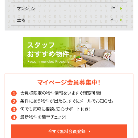
マンション
件
土地
件
マイページ会員募集中！
会員様限定の物件情報を
いますぐ閲覧可能！
条件にあう物件が出たら、
すぐにメールでお知らせ。
何でも気軽に相談。
安心サポート付き！
最新物件を簡単チェック！
今すぐ無料会員登録