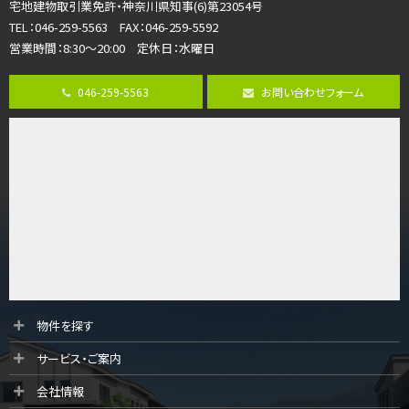
宅地建物取引業免許・神奈川県知事(6)第23054号
並列２台駐車可。１階はリビングと水まわりをまとめ…
TEL：046-259-5563 FAX：046-259-5592
営業時間：8:30～20:00 定休日：水曜日
第8位
3,680万円
046-259-5563
お問い合わせフォーム
4ＳＬＤＫ
海老名駅
バ15分
・
歩1分
リビングダイニング部分の床暖房完備 車並列2台駐…
第9位
3,598万円
4ＬＤＫ
長後駅
バ11分
・
歩6分
全棟ＬＤＫは16帖の4ＬＤＫ！食器洗い乾燥機や浴…
第10位
物件を探す
4,190万円
サービス・ご案内
4ＬＤＫ
桜ヶ丘駅
会社情報
バ14分
・
歩4分