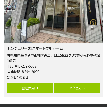
第4位
5,480万円
4ＬＤＫ
相模大野駅
バ9分
・
歩4分
２０１５年６月築、積水ハウス施工住宅です。 南東…
第5位
3,680万円
センチュリー21スマートフルホーム
4ＬＤＫ
橋本駅
神奈川県海老名市東柏ケ谷二丁目12番22クリオさがみ野参番館
バ19分
・
歩8分
101号
開放感があり日当たり良好な南西・北西角地区画。 …
TEL：046-259-5563
営業時間：8:30～20:00
第6位
定休日：水曜日
3,680万円
4ＳＬＤＫ
会社案内
アクセス
海老名駅
バ15分
・
歩1分
リビングダイニング部分の床暖房完備 車並列2台駐…