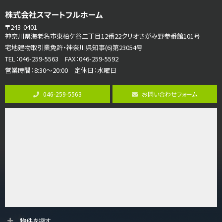
第7位
株式会社スマートフルホーム
3,680万円
4ＬＤＫ
〒243-0401
さがみ野駅
神奈川県海老名市東柏ケ谷二丁目12番22クリオさがみ野参番館101号
歩17分
宅地建物取引業免許・神奈川県知事(6)第23054号
ご家族が集まるLDKは１７．５帖とゆとりある広さ…
TEL：046-259-5563 FAX：046-259-5592
営業時間：8:30～20:00 定休日：水曜日
第8位
4,190万円
046-259-5563
お問い合わせフォーム
4ＬＤＫ
桜ヶ丘駅
バ14分
・
歩4分
LDK約20帖とゆとりある広さ！WIC、SICの…
第9位
3,598万円
4ＬＤＫ
長後駅
バ11分
・
歩6分
全棟ＬＤＫは16帖の4ＬＤＫ！食器洗い乾燥機や浴…
第10位
物件を探す