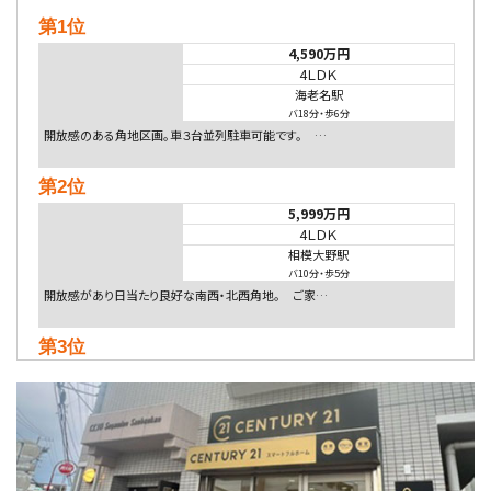
第1位
4,590万円
4ＬＤＫ
海老名駅
バ18分
・
歩6分
開放感のある角地区画。車３台並列駐車可能です。 …
第2位
5,999万円
4ＬＤＫ
相模大野駅
バ10分
・
歩5分
開放感があり日当たり良好な南西・北西角地。 ご家…
第3位
4,080万円
4ＬＤＫ
淵野辺駅
歩17分
南側道路に面しており日当たり良好。 キッチンから…