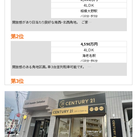
4ＬＤＫ
相模大野駅
バ10分
・
歩5分
開放感があり日当たり良好な南西・北西角地。 ご家…
第2位
4,590万円
4ＬＤＫ
海老名駅
バ18分
・
歩6分
開放感のある角地区画。車３台並列駐車可能です。 …
第3位
4,080万円
4ＬＤＫ
淵野辺駅
歩17分
南側道路に面しており日当たり良好。 キッチンから…
第4位
5,480万円