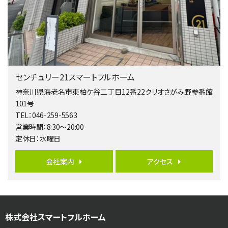
4ＬＤＫ
相模大野駅
バ9分
・
歩4分
２０１５年６月築、積水ハウス施工住宅です。 南東…
第5位
3,680万円
センチュリー21スマートフルホーム
4ＳＬＤＫ
海老名駅
神奈川県海老名市東柏ケ谷二丁目12番22クリオさがみ野参番館
バ15分
・
歩1分
101号
リビングダイニング部分の床暖房完備 車並列2台駐…
TEL：046-259-5563
営業時間：8:30～20:00
第6位
定休日：水曜日
3,680万円
4ＬＤＫ
会社案内
アクセス
橋本駅
バ19分
・
歩8分
開放感があり日当たり良好な南西・北西角地区画。 …
第7位
株式会社スマートフルホーム
3,180万円
3ＬＤＫ