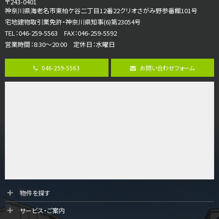
〒243-0401
海老名駅
神奈川県海老名市東柏ケ谷二丁目12番22クリオさがみ野参番館101号
バ12分
・
歩7分
宅地建物取引業免許・神奈川県知事(6)第23054号
大規模開発分譲地内の新築戸建！開発道路は幅員４.…
TEL：046-259-5563 FAX：046-259-5592
営業時間：8:30～20:00 定休日：水曜日
第8位
3,598万円
046-259-5563
お問い合わせフォーム
4ＬＤＫ
長後駅
バ11分
・
歩6分
全棟ＬＤＫは16帖の4ＬＤＫ！食器洗い乾燥機や浴…
第9位
4,190万円
4ＬＤＫ
桜ヶ丘駅
バ14分
・
歩4分
LDK約20帖とゆとりある広さ！WIC、SICの…
第10位
物件を探す
3,680万円
サービス・ご案内
4ＬＤＫ