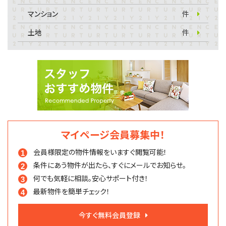
マンション
件
土地
件
マイページ会員募集中！
会員様限定の物件情報を
いますぐ閲覧可能！
条件にあう物件が出たら、
すぐにメールでお知らせ。
何でも気軽に相談。
安心サポート付き！
最新物件を簡単チェック！
今すぐ無料会員登録