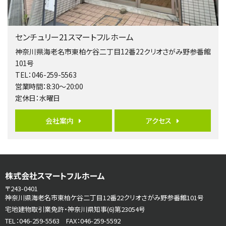
第5位
3,680万円
センチュリー21スマートフルホーム
4ＬＤＫ
橋本駅
神奈川県海老名市東柏ケ谷二丁目12番22クリオさがみ野参番館
バ19分
・
歩8分
101号
開放感があり日当たり良好な南西・北西角地区画。 …
TEL：046-259-5563
営業時間：8:30～20:00
第6位
定休日：水曜日
3,680万円
4ＬＤＫ
会社案内
アクセス
さがみ野駅
歩17分
ご家族が集まるLDKは１７．５帖とゆとりある広さ…
第7位
株式会社スマートフルホーム
3,680万円
4ＳＬＤＫ
〒243-0401
海老名駅
神奈川県海老名市東柏ケ谷二丁目12番22クリオさがみ野参番館101号
バ15分
・
歩1分
宅地建物取引業免許・神奈川県知事(6)第23054号
リビングダイニング部分の床暖房完備 車並列2台駐…
TEL：046-259-5563 FAX：046-259-5592