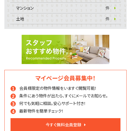
マンション
件
土地
件
マイページ会員募集中！
会員様限定の物件情報を
いますぐ閲覧可能！
条件にあう物件が出たら、
すぐにメールでお知らせ。
何でも気軽に相談。
安心サポート付き！
最新物件を簡単チェック！
今すぐ無料会員登録