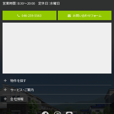
営業時間：8:30～20:00 定休日：水曜日
第8位
3,990万円
046-259-5563
お問い合わせフォーム
4ＬＤＫ
古淵駅
バ12分
・
歩4分
並列２台駐車可。１階はリビングと水まわりをまとめ…
第9位
4,190万円
4ＬＤＫ
桜ヶ丘駅
バ14分
・
歩4分
LDK約20帖とゆとりある広さ！WIC、SICの…
第10位
物件を探す
3,598万円
サービス・ご案内
4ＬＤＫ
長後駅
会社情報
バ11分
・
歩6分
全棟ＬＤＫは16帖の4ＬＤＫ！食器洗い乾燥機や浴…