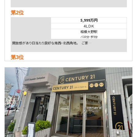
第2位
5,999万円
4ＬＤＫ
相模大野駅
バ10分
・
歩5分
開放感があり日当たり良好な南西・北西角地。 ご家…
第3位
5,480万円
4ＬＤＫ
相模大野駅
バ9分
・
歩4分
２０１５年６月築、積水ハウス施工住宅です。 南東…
第4位
4,080万円
4ＬＤＫ
淵野辺駅
歩17分
南側道路に面しており日当たり良好。 キッチンから…