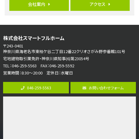
会社案内
アクセス
海老名駅
バ15分
・
歩1分
リビングダイニング部分の床暖房完備 車並列2台駐…
第7位
株式会社スマートフルホーム
3,680万円
4ＬＤＫ
〒243-0401
さがみ野駅
神奈川県海老名市東柏ケ谷二丁目12番22クリオさがみ野参番館101号
歩17分
宅地建物取引業免許・神奈川県知事(6)第23054号
ご家族が集まるLDKは１７．５帖とゆとりある広さ…
TEL：046-259-5563 FAX：046-259-5592
営業時間：8:30～20:00 定休日：水曜日
第8位
3,990万円
046-259-5563
お問い合わせフォーム
4ＬＤＫ
古淵駅
バ12分
・
歩4分
並列２台駐車可。１階はリビングと水まわりをまとめ…
第9位
3,598万円
4ＬＤＫ