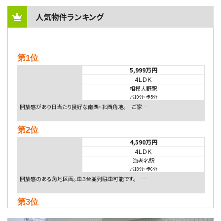
人気物件ランキング
第1位
5,999万円
4ＬＤＫ
相模大野駅
バ10分
・
歩5分
開放感があり日当たり良好な南西・北西角地。 ご家…
第2位
4,590万円
4ＬＤＫ
海老名駅
バ18分
・
歩6分
開放感のある角地区画。車３台並列駐車可能です。 …
第3位
5,480万円