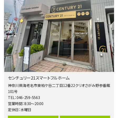
4ＬＤＫ
相模大野駅
バ9分
・
歩4分
２０１５年６月築、積水ハウス施工住宅です。 南東…
第4位
4,080万円
4ＬＤＫ
淵野辺駅
歩17分
南側道路に面しており日当たり良好。 キッチンから…
第5位
3,680万円
センチュリー21スマートフルホーム
4ＬＤＫ
橋本駅
神奈川県海老名市東柏ケ谷二丁目12番22クリオさがみ野参番館
バ19分
・
歩8分
101号
開放感があり日当たり良好な南西・北西角地区画。 …
TEL：046-259-5563
営業時間：8:30～20:00
第6位
定休日：水曜日
3,680万円
4ＳＬＤＫ