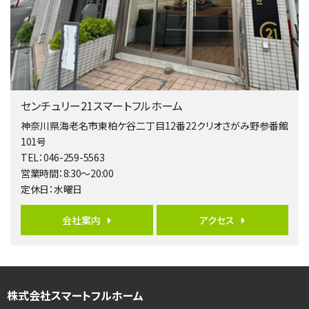
バ9分
・
歩4分
２０１５年６月築、積水ハウス施工住宅です。 南東…
第5位
3,680万円
4ＬＤＫ
橋本駅
センチュリー21スマートフルホーム
バ19分
・
歩8分
開放感があり日当たり良好な南西・北西角地区画。 …
神奈川県海老名市東柏ケ谷二丁目12番22クリオさがみ野参番館
101号
第6位
TEL：046-259-5563
3,680万円
営業時間：8:30～20:00
4ＳＬＤＫ
定休日：水曜日
海老名駅
バ15分
・
歩1分
リビングダイニング部分の床暖房完備 車並列2台駐…
会社案内
アクセス
第7位
3,680万円
4ＬＤＫ
さがみ野駅
株式会社スマートフルホーム
歩17分