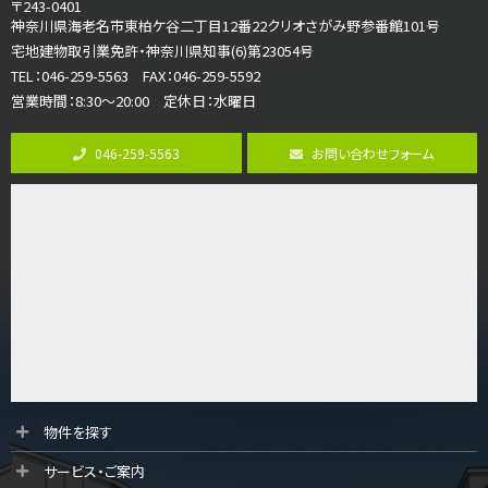
〒243-0401
ご家族が集まるLDKは１７．５帖とゆとりある広さ…
神奈川県海老名市東柏ケ谷二丁目12番22クリオさがみ野参番館101号
宅地建物取引業免許・神奈川県知事(6)第23054号
第8位
TEL：046-259-5563 FAX：046-259-5592
3,598万円
営業時間：8:30～20:00 定休日：水曜日
4ＬＤＫ
長後駅
バ11分
・
歩6分
046-259-5563
お問い合わせフォーム
全棟ＬＤＫは16帖の4ＬＤＫ！食器洗い乾燥機や浴…
第9位
4,190万円
4ＬＤＫ
桜ヶ丘駅
バ14分
・
歩4分
LDK約20帖とゆとりある広さ！WIC、SICの…
第10位
3,990万円
4ＬＤＫ
物件を探す
古淵駅
サービス・ご案内
バ12分
・
歩4分