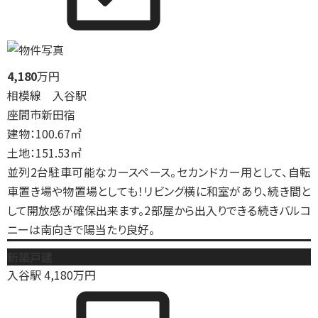
4,180
万円
相模線 入谷駅
座間市新田宿
建物：100.67㎡
土地：151.53㎡
並列2台駐車可能なカースペース。セカンドカー用として、自転
車置き場や物置場としても！リビング横に和室があり、続き間と
して開放感が確保出来ます。2部屋から出入りできる続きバルコ
ニーは南向きで陽当たり良好。
新築戸建
入谷駅
4,180
万円