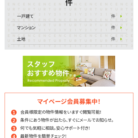
件
一戸建て
件
マンション
件
土地
件
マイページ会員募集中！
会員様限定の物件情報を
いますぐ閲覧可能！
条件にあう物件が出たら、
すぐにメールでお知らせ。
何でも気軽に相談。
安心サポート付き！
最新物件を簡単チェック！