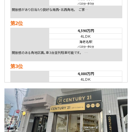
バ10分
・
歩5分
開放感があり日当たり良好な南西・北西角地。 ご家…
第2位
4,590万円
4ＬＤＫ
海老名駅
バ18分
・
歩6分
開放感のある角地区画。車３台並列駐車可能です。 …
第3位
4,080万円
4ＬＤＫ
淵野辺駅
歩17分
南側道路に面しており日当たり良好。 キッチンから…
第4位
5,480万円
4ＬＤＫ
相模大野駅