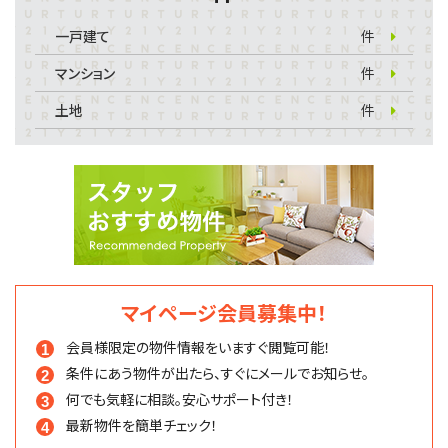
一戸建て
件
マンション
件
土地
件
マイページ会員募集中！
会員様限定の物件情報を
いますぐ閲覧可能！
条件にあう物件が出たら、
すぐにメールでお知らせ。
何でも気軽に相談。
安心サポート付き！
最新物件を簡単チェック！