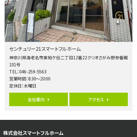
4ＬＤＫ
淵野辺駅
歩17分
南側道路に面しており日当たり良好。 キッチンから…
第5位
3,680万円
センチュリー21スマートフルホーム
4ＬＤＫ
橋本駅
神奈川県海老名市東柏ケ谷二丁目12番22クリオさがみ野参番館
バ19分
・
歩8分
101号
開放感があり日当たり良好な南西・北西角地区画。 …
TEL：046-259-5563
営業時間：8:30～20:00
第6位
定休日：水曜日
3,680万円
4ＳＬＤＫ
会社案内
アクセス
海老名駅
バ15分
・
歩1分
リビングダイニング部分の床暖房完備 車並列2台駐…
第7位
株式会社スマートフルホーム
3,680万円