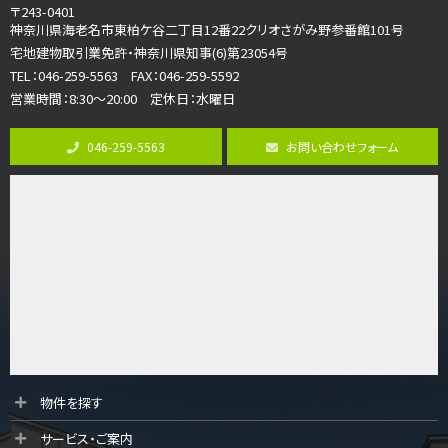
4ＬＤＫ
〒243-0401
さがみ野駅
神奈川県海老名市東柏ケ谷二丁目12番22クリオさがみ野参番館101号
歩17分
宅地建物取引業免許・神奈川県知事(6)第23054号
ご家族が集まるLDKは１７．５帖とゆとりある広さ…
TEL：046-259-5563 FAX：046-259-5592
営業時間：8:30～20:00 定休日：水曜日
第8位
3,598万円
046-259-5563
お問い合わせフォーム
4ＬＤＫ
長後駅
バ11分
・
歩6分
全棟ＬＤＫは16帖の4ＬＤＫ！食器洗い乾燥機や浴…
第9位
4,190万円
4ＬＤＫ
桜ヶ丘駅
バ14分
・
歩4分
LDK約20帖とゆとりある広さ！WIC、SICの…
第10位
物件を探す
3,990万円
サービス・ご案内
4ＬＤＫ