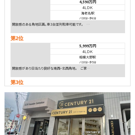
4,590万円
4ＬＤＫ
海老名駅
バ18分
・
歩6分
開放感のある角地区画。車３台並列駐車可能です。 …
第2位
5,999万円
4ＬＤＫ
相模大野駅
バ10分
・
歩5分
開放感があり日当たり良好な南西・北西角地。 ご家…
第3位
5,480万円
4ＬＤＫ
相模大野駅
バ9分
・
歩4分
２０１５年６月築、積水ハウス施工住宅です。 南東…
第4位
4,080万円