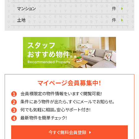
マンション
件
土地
件
マイページ会員募集中！
会員様限定の物件情報を
いますぐ閲覧可能！
条件にあう物件が出たら、
すぐにメールでお知らせ。
何でも気軽に相談。
安心サポート付き！
最新物件を簡単チェック！
今すぐ無料会員登録