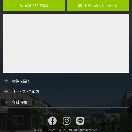
バ12分
・
歩4分
046-259-5563
お問い合わせフォーム
並列２台駐車可。１階はリビングと水まわりをまとめ…
第9位
4,190万円
4ＬＤＫ
桜ヶ丘駅
バ14分
・
歩4分
LDK約20帖とゆとりある広さ！WIC、SICの…
第10位
3,598万円
4ＬＤＫ
物件を探す
長後駅
サービス・ご案内
バ11分
・
歩6分
全棟ＬＤＫは16帖の4ＬＤＫ！食器洗い乾燥機や浴…
会社情報
© スマートフルホーム Co., Ltd. All rights reserved.