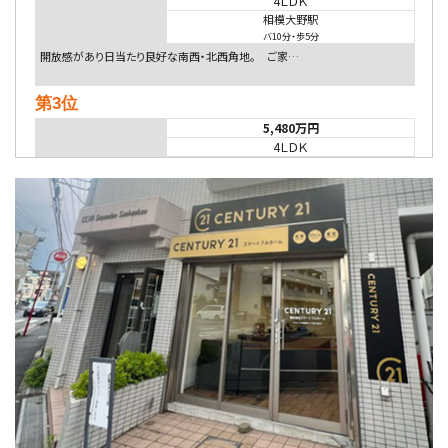
4ＬＤＫ
相模大野駅
バ10分
・
歩5分
開放感があり日当たり良好な南西・北西角地。 ご家…
第3位
5,480万円
4ＬＤＫ
相模大野駅
バ9分
・
歩4分
２０１５年６月築、積水ハウス施工住宅です。 南東…
第4位
4,080万円
4ＬＤＫ
淵野辺駅
歩17分
南側道路に面しており日当たり良好。 キッチンから…
第5位
3,680万円
4ＬＤＫ