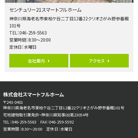
橋本駅
センチュリー21スマートフルホーム
バ19分
・
歩8分
開放感があり日当たり良好な南西・北西角地区画。 …
神奈川県海老名市東柏ケ谷二丁目12番22クリオさがみ野参番館
101号
第6位
TEL：046-259-5563
3,680万円
営業時間：8:30～20:00
4ＬＤＫ
定休日：水曜日
さがみ野駅
歩17分
ご家族が集まるLDKは１７．５帖とゆとりある広さ…
会社案内
アクセス
第7位
3,680万円
4ＳＬＤＫ
海老名駅
株式会社スマートフルホーム
バ15分
・
歩1分
〒243-0401
リビングダイニング部分の床暖房完備 車並列2台駐…
神奈川県海老名市東柏ケ谷二丁目12番22クリオさがみ野参番館101号
宅地建物取引業免許・神奈川県知事(6)第23054号
第8位
TEL：046-259-5563 FAX：046-259-5592
3,990万円
営業時間：8:30～20:00 定休日：水曜日
4ＬＤＫ
古淵駅