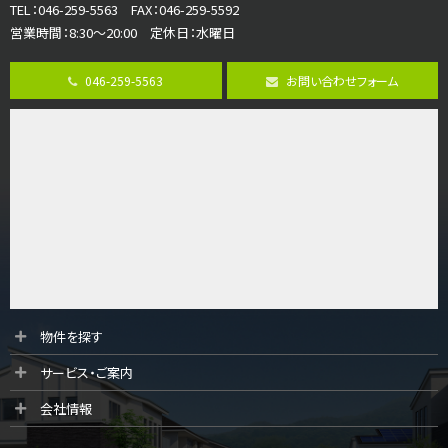
TEL：046-259-5563 FAX：046-259-5592
営業時間：8:30～20:00 定休日：水曜日
第8位
3,680万円
046-259-5563
お問い合わせフォーム
4ＬＤＫ
さがみ野駅
歩17分
ご家族が集まるLDKは１７．５帖とゆとりある広さ…
第9位
4,190万円
4ＬＤＫ
桜ヶ丘駅
バ14分
・
歩4分
LDK約20帖とゆとりある広さ！WIC、SICの…
第10位
物件を探す
3,180万円
サービス・ご案内
3ＬＤＫ
海老名駅
会社情報
バ12分
・
歩7分
大規模開発分譲地内の新築戸建！開発道路は幅員４.…