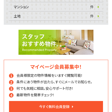
マンション
件
土地
件
マイページ会員募集中！
会員様限定の物件情報を
いますぐ閲覧可能！
条件にあう物件が出たら、
すぐにメールでお知らせ。
何でも気軽に相談。
安心サポート付き！
最新物件を簡単チェック！
今すぐ無料会員登録