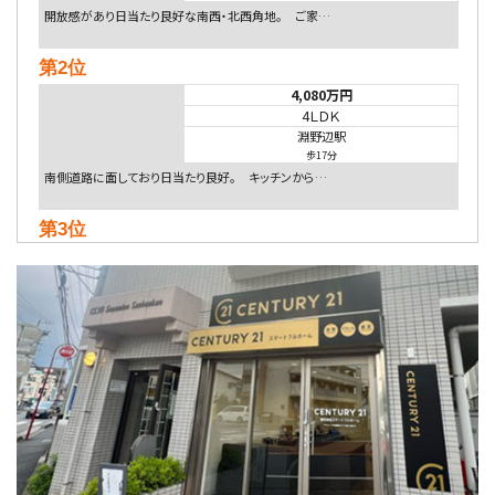
開放感があり日当たり良好な南西・北西角地。 ご家…
第2位
4,080万円
4ＬＤＫ
淵野辺駅
歩17分
南側道路に面しており日当たり良好。 キッチンから…
第3位
4,590万円
4ＬＤＫ
海老名駅
バ18分
・
歩6分
開放感のある角地区画。車３台並列駐車可能です。 …
第4位
5,480万円
4ＬＤＫ
相模大野駅
バ9分
・
歩4分