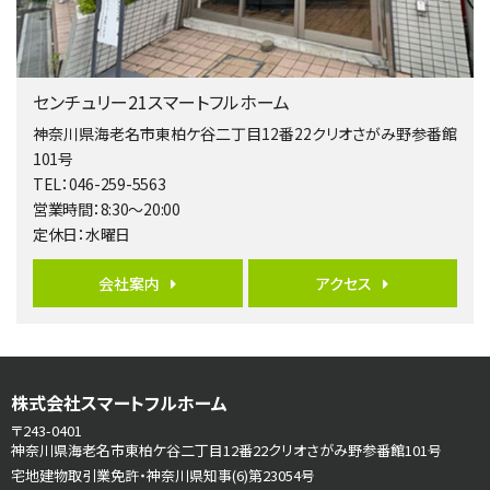
２０１５年６月築、積水ハウス施工住宅です。 南東…
第5位
3,680万円
センチュリー21スマートフルホーム
4ＬＤＫ
橋本駅
神奈川県海老名市東柏ケ谷二丁目12番22クリオさがみ野参番館
バ19分
・
歩8分
101号
開放感があり日当たり良好な南西・北西角地区画。 …
TEL：046-259-5563
営業時間：8:30～20:00
第6位
定休日：水曜日
3,680万円
4ＳＬＤＫ
会社案内
アクセス
海老名駅
バ15分
・
歩1分
リビングダイニング部分の床暖房完備 車並列2台駐…
第7位
株式会社スマートフルホーム
3,598万円
4ＬＤＫ
〒243-0401
長後駅
神奈川県海老名市東柏ケ谷二丁目12番22クリオさがみ野参番館101号
バ11分
・
歩6分
宅地建物取引業免許・神奈川県知事(6)第23054号
全棟ＬＤＫは16帖の4ＬＤＫ！食器洗い乾燥機や浴…