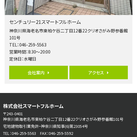
3,680万円
4ＬＤＫ
橋本駅
センチュリー21スマートフルホーム
バ19分
・
歩8分
開放感があり日当たり良好な南西・北西角地区画。 …
神奈川県海老名市東柏ケ谷二丁目12番22クリオさがみ野参番館
101号
第6位
TEL：046-259-5563
3,990万円
営業時間：8:30～20:00
4ＬＤＫ
定休日：水曜日
古淵駅
バ12分
・
歩4分
並列２台駐車可。１階はリビングと水まわりをまとめ…
会社案内
アクセス
第7位
3,680万円
4ＬＤＫ
さがみ野駅
株式会社スマートフルホーム
歩17分
〒243-0401
ご家族が集まるLDKは１７．５帖とゆとりある広さ…
神奈川県海老名市東柏ケ谷二丁目12番22クリオさがみ野参番館101号
宅地建物取引業免許・神奈川県知事(6)第23054号
第8位
TEL：046-259-5563 FAX：046-259-5592