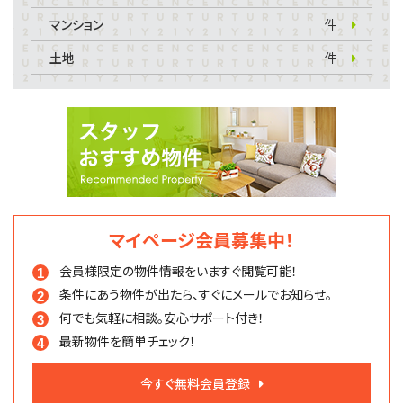
マンション
件
土地
件
マイページ会員募集中！
会員様限定の物件情報を
いますぐ閲覧可能！
条件にあう物件が出たら、
すぐにメールでお知らせ。
何でも気軽に相談。
安心サポート付き！
最新物件を簡単チェック！
今すぐ無料会員登録