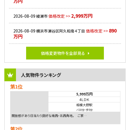
万円
2,999万円
2026-08-09
価格改定 >>
綾瀬市
890
2026-08-09
価格改定 >>
横浜市瀬谷区阿久和南４丁目
万円
価格変更物件を全部見る
人気物件ランキング
第1位
5,999万円
4ＬＤＫ
相模大野駅
バ10分
・
歩5分
開放感があり日当たり良好な南西・北西角地。 ご家…
第2位