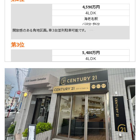
4,590万円
4ＬＤＫ
海老名駅
バ18分
・
歩6分
開放感のある角地区画。車３台並列駐車可能です。 …
第3位
5,480万円
4ＬＤＫ
相模大野駅
バ9分
・
歩4分
２０１５年６月築、積水ハウス施工住宅です。 南東…
第4位
4,080万円
4ＬＤＫ
淵野辺駅
歩17分
南側道路に面しており日当たり良好。 キッチンから…
第5位