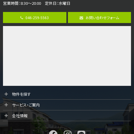
3,680万円
営業時間：8:30～20:00 定休日：水曜日
4ＳＬＤＫ
海老名駅
バ15分
・
歩1分
046-259-5563
お問い合わせフォーム
リビングダイニング部分の床暖房完備 車並列2台駐…
第9位
4,190万円
4ＬＤＫ
桜ヶ丘駅
バ14分
・
歩4分
LDK約20帖とゆとりある広さ！WIC、SICの…
第10位
3,598万円
4ＬＤＫ
物件を探す
長後駅
サービス・ご案内
バ11分
・
歩6分
全棟ＬＤＫは16帖の4ＬＤＫ！食器洗い乾燥機や浴…
会社情報