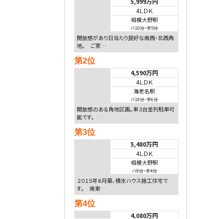
5,999万円
4ＬＤＫ
相模大野駅
バ10分
・
歩5分
開放感があり日当たり良好な南西・北西角
地。 ご家…
第2位
4,590万円
4ＬＤＫ
海老名駅
バ18分
・
歩6分
開放感のある角地区画。車３台並列駐車可
能です。 …
第3位
5,480万円
4ＬＤＫ
相模大野駅
バ9分
・
歩4分
２０１５年６月築、積水ハウス施工住宅で
す。 南東…
第4位
4,080万円