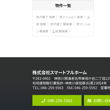
4ＳＬＤＫ
物件一覧
海老名駅
バ15分
・
歩1分
リビングダイニング部分の床暖房完備 車
売戸建て 検索
売マンション 検索
土
並列2台駐…
地 検索
売戸建て 駅検索
売マンショ
第8位
ン 駅検索
土地 駅検索
3,680万円
4ＬＤＫ
さがみ野駅
歩17分
ご家族が集まるLDKは１７．５帖とゆとりあ
る広さ…
第9位
3,598万円
株式会社スマートフルホーム
4ＬＤＫ
長後駅
〒243-0401 神奈川県海老名市東柏ケ谷二丁目12
バ11分
・
歩6分
宅地建物取引業免許・神奈川県知事(6)第23054号
全棟ＬＤＫは16帖の4ＬＤＫ！食器洗い乾燥
TEL：046-259-5563 FAX：046-259-5592 
機や浴…
第10位
046-259-5563
お問い合
4,190万円
4ＬＤＫ