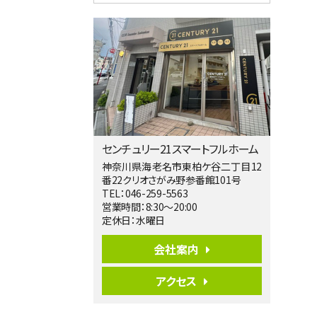
4ＬＤＫ
淵野辺駅
歩17分
南側道路に面しており日当たり良好。 キ
ッチンから…
第5位
3,680万円
4ＬＤＫ
橋本駅
バ19分
・
歩8分
センチュリー21スマートフルホーム
開放感があり日当たり良好な南西・北西角
地区画。 …
神奈川県海老名市東柏ケ谷二丁目12
番22クリオさがみ野参番館101号
第6位
TEL：046-259-5563
3,990万円
営業時間：8:30～20:00
4ＬＤＫ
定休日：水曜日
古淵駅
バ12分
・
歩4分
会社案内
並列２台駐車可。１階はリビングと水まわり
をまとめ…
アクセス
第7位
3,680万円