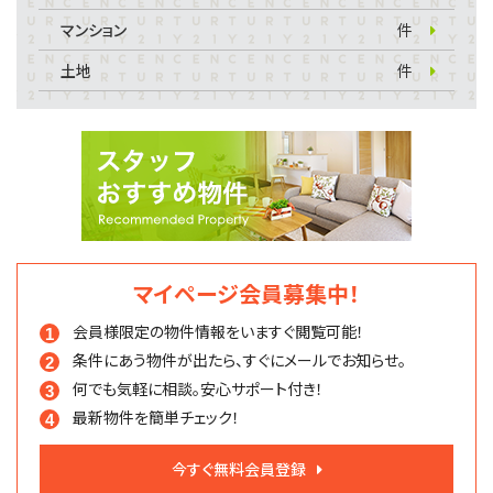
マンション
件
土地
件
マイページ会員募集中！
会員様限定の物件情報を
いますぐ閲覧可能！
条件にあう物件が出たら、
すぐにメールでお知らせ。
何でも気軽に相談。
安心サポート付き！
最新物件を簡単チェック！
今すぐ無料会員登録