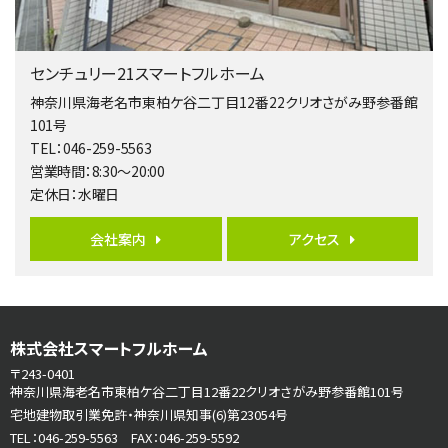
第5位
3,680万円
センチュリー21スマートフルホーム
4ＬＤＫ
橋本駅
神奈川県海老名市東柏ケ谷二丁目12番22クリオさがみ野参番館
バ19分
・
歩8分
101号
開放感があり日当たり良好な南西・北西角地区画。 …
TEL：046-259-5563
営業時間：8:30～20:00
第6位
定休日：水曜日
3,180万円
3ＬＤＫ
会社案内
アクセス
海老名駅
バ12分
・
歩7分
大規模開発分譲地内の新築戸建！開発道路は幅員４.…
第7位
株式会社スマートフルホーム
3,680万円
4ＬＤＫ
〒243-0401
さがみ野駅
神奈川県海老名市東柏ケ谷二丁目12番22クリオさがみ野参番館101号
歩17分
宅地建物取引業免許・神奈川県知事(6)第23054号
ご家族が集まるLDKは１７．５帖とゆとりある広さ…
TEL：046-259-5563 FAX：046-259-5592