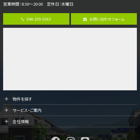
営業時間：8:30～20:00 定休日：水曜日
第8位
3,598万円
046-259-5563
お問い合わせフォーム
4ＬＤＫ
長後駅
バ11分
・
歩6分
全棟ＬＤＫは16帖の4ＬＤＫ！食器洗い乾燥機や浴…
第9位
4,590万円
4ＬＤＫ
海老名駅
バ18分
・
歩6分
開放感のある角地区画。車３台並列駐車可能です。 …
第10位
物件を探す
4,190万円
サービス・ご案内
4ＬＤＫ
桜ヶ丘駅
会社情報
バ14分
・
歩4分
LDK約20帖とゆとりある広さ！WIC、SICの…