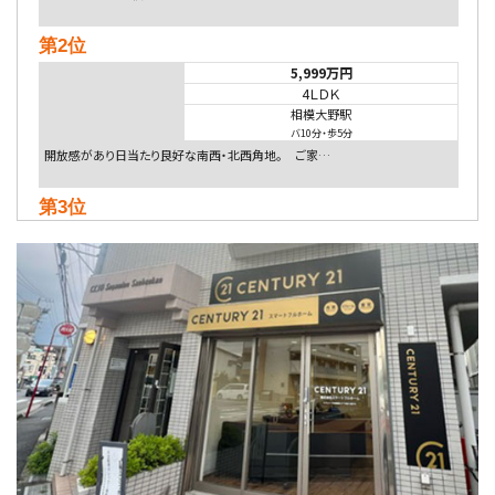
第2位
5,999万円
4ＬＤＫ
相模大野駅
バ10分
・
歩5分
開放感があり日当たり良好な南西・北西角地。 ご家…
第3位
4,080万円
4ＬＤＫ
淵野辺駅
歩17分
南側道路に面しており日当たり良好。 キッチンから…
第4位
3,680万円
4ＳＬＤＫ
海老名駅
バ15分
・
歩1分
リビングダイニング部分の床暖房完備 車並列2台駐…