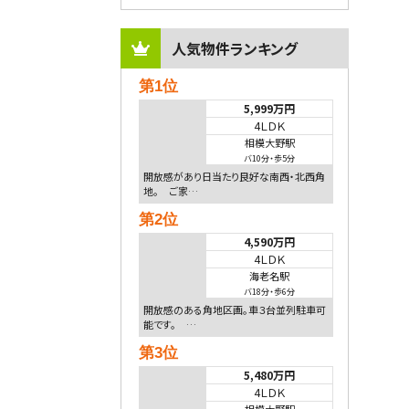
人気物件ランキング
第1位
5,999万円
4ＬＤＫ
相模大野駅
バ10分
・
歩5分
開放感があり日当たり良好な南西・北西角
地。 ご家…
第2位
4,590万円
4ＬＤＫ
海老名駅
バ18分
・
歩6分
開放感のある角地区画。車３台並列駐車可
能です。 …
第3位
5,480万円
4ＬＤＫ