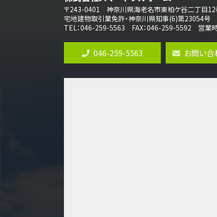
〒243-0401 神奈川県海老名市東柏ケ谷二丁目12
全棟ＬＤＫは16帖の4ＬＤＫ！食器洗い乾燥
機や浴…
宅地建物取引業免許・神奈川県知事(6)第23054号
TEL：046-259-5563 FAX：046-259-5592 
第10位
4,190万円
046-259-5563
お問い合
4ＬＤＫ
桜ヶ丘駅
バ14分
・
歩4分
LDK約20帖とゆとりある広さ！WIC、SIC
の…