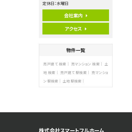
定休日：水曜日
バ12分
・
歩4分
並列２台駐車可。１階はリビングと水まわり
をまとめ…
会社案内
第7位
アクセス
3,680万円
4ＳＬＤＫ
海老名駅
バ15分
・
歩1分
物件一覧
リビングダイニング部分の床暖房完備 車
並列2台駐…
売戸建て 検索
売マンション 検索
土
第8位
3,680万円
地 検索
売戸建て 駅検索
売マンショ
4ＬＤＫ
ン 駅検索
土地 駅検索
さがみ野駅
歩17分
ご家族が集まるLDKは１７．５帖とゆとりあ
る広さ…
第9位
3,598万円
4ＬＤＫ
長後駅
株式会社スマートフルホーム
バ11分
・
歩6分