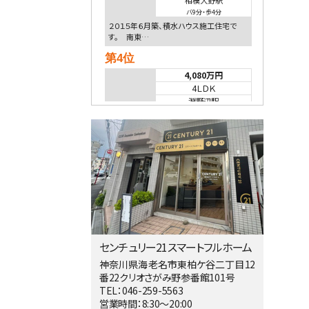
相模大野駅
バ9分
・
歩4分
２０１５年６月築、積水ハウス施工住宅で
す。 南東…
第4位
4,080万円
4ＬＤＫ
淵野辺駅
歩17分
南側道路に面しており日当たり良好。 キ
ッチンから…
第5位
3,680万円
4ＬＤＫ
橋本駅
バ19分
・
歩8分
開放感があり日当たり良好な南西・北西角
地区画。 …
センチュリー21スマートフルホーム
第6位
神奈川県海老名市東柏ケ谷二丁目12
番22クリオさがみ野参番館101号
3,990万円
TEL：046-259-5563
4ＬＤＫ
営業時間：8:30～20:00
古淵駅