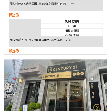
開放感のある角地区画。車３台並列駐車可能です。 …
第2位
5,999万円
4ＬＤＫ
相模大野駅
バ10分
・
歩5分
開放感があり日当たり良好な南西・北西角地。 ご家…
第3位
5,480万円
4ＬＤＫ
相模大野駅
バ9分
・
歩4分
２０１５年６月築、積水ハウス施工住宅です。 南東…
第4位
4,080万円
4ＬＤＫ
淵野辺駅
歩17分