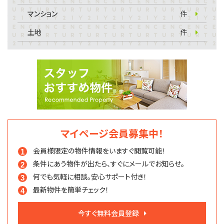
マンション
件
土地
件
マイページ会員募集中！
会員様限定の物件情報を
いますぐ閲覧可能！
条件にあう物件が出たら、
すぐにメールでお知らせ。
何でも気軽に相談。
安心サポート付き！
最新物件を簡単チェック！
今すぐ無料会員登録