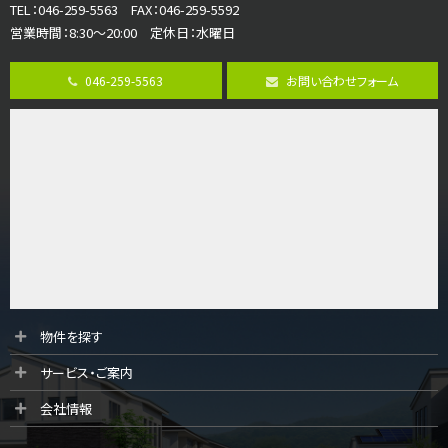
TEL：046-259-5563 FAX：046-259-5592
営業時間：8:30～20:00 定休日：水曜日
第8位
3,990万円
046-259-5563
お問い合わせフォーム
4ＬＤＫ
古淵駅
バ12分
・
歩4分
並列２台駐車可。１階はリビングと水まわりをまとめ…
第9位
4,190万円
4ＬＤＫ
桜ヶ丘駅
バ14分
・
歩4分
LDK約20帖とゆとりある広さ！WIC、SICの…
第10位
物件を探す
3,598万円
サービス・ご案内
4ＬＤＫ
長後駅
会社情報
バ11分
・
歩6分
全棟ＬＤＫは16帖の4ＬＤＫ！食器洗い乾燥機や浴…