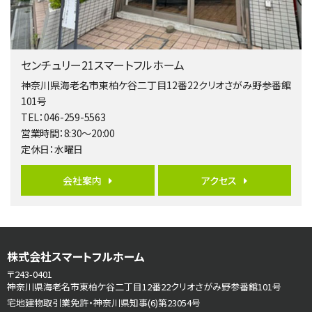
南側道路に面しており日当たり良好。 キッチンから…
第5位
3,680万円
センチュリー21スマートフルホーム
4ＬＤＫ
橋本駅
神奈川県海老名市東柏ケ谷二丁目12番22クリオさがみ野参番館
バ19分
・
歩8分
101号
開放感があり日当たり良好な南西・北西角地区画。 …
TEL：046-259-5563
営業時間：8:30～20:00
第6位
定休日：水曜日
3,680万円
4ＬＤＫ
会社案内
アクセス
さがみ野駅
歩17分
ご家族が集まるLDKは１７．５帖とゆとりある広さ…
第7位
株式会社スマートフルホーム
3,680万円
4ＳＬＤＫ
〒243-0401
海老名駅
神奈川県海老名市東柏ケ谷二丁目12番22クリオさがみ野参番館101号
バ15分
・
歩1分
宅地建物取引業免許・神奈川県知事(6)第23054号
リビングダイニング部分の床暖房完備 車並列2台駐…