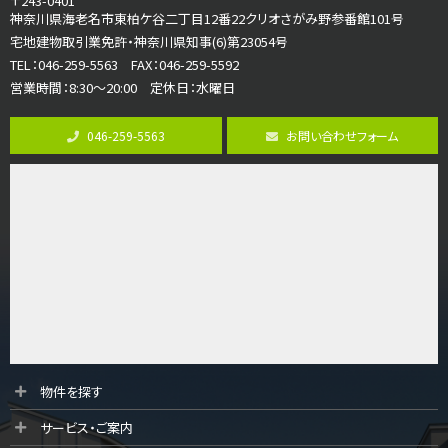
〒243-0401
古淵駅
神奈川県海老名市東柏ケ谷二丁目12番22クリオさがみ野参番館101号
バ12分
・
歩4分
宅地建物取引業免許・神奈川県知事(6)第23054号
並列２台駐車可。１階はリビングと水まわりをまとめ…
TEL：046-259-5563 FAX：046-259-5592
営業時間：8:30～20:00 定休日：水曜日
第8位
3,680万円
046-259-5563
お問い合わせフォーム
4ＳＬＤＫ
海老名駅
バ15分
・
歩1分
リビングダイニング部分の床暖房完備 車並列2台駐…
第9位
3,598万円
4ＬＤＫ
長後駅
バ11分
・
歩6分
全棟ＬＤＫは16帖の4ＬＤＫ！食器洗い乾燥機や浴…
第10位
物件を探す
4,190万円
サービス・ご案内
4ＬＤＫ