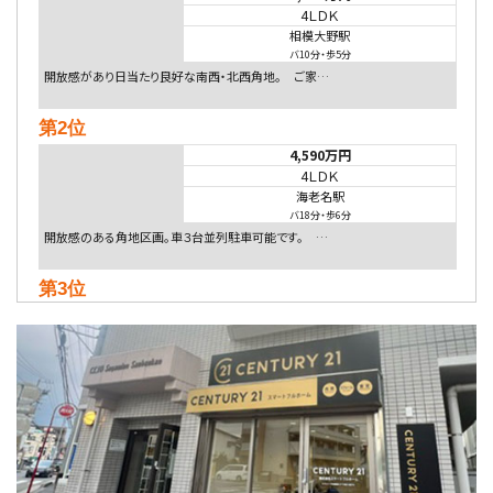
4ＬＤＫ
相模大野駅
バ10分
・
歩5分
開放感があり日当たり良好な南西・北西角地。 ご家…
第2位
4,590万円
4ＬＤＫ
海老名駅
バ18分
・
歩6分
開放感のある角地区画。車３台並列駐車可能です。 …
第3位
5,480万円
4ＬＤＫ
相模大野駅
バ9分
・
歩4分
２０１５年６月築、積水ハウス施工住宅です。 南東…
第4位
4,080万円