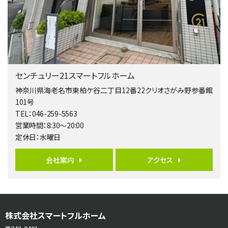
4ＬＤＫ
淵野辺駅
歩17分
南側道路に面しており日当たり良好。 キッチンから…
第5位
3,680万円
センチュリー21スマートフルホーム
4ＬＤＫ
橋本駅
神奈川県海老名市東柏ケ谷二丁目12番22クリオさがみ野参番館
バ19分
・
歩8分
101号
開放感があり日当たり良好な南西・北西角地区画。 …
TEL：046-259-5563
営業時間：8:30～20:00
第6位
定休日：水曜日
3,680万円
4ＬＤＫ
会社案内
アクセス
さがみ野駅
歩17分
ご家族が集まるLDKは１７．５帖とゆとりある広さ…
第7位
株式会社スマートフルホーム
3,990万円
4ＬＤＫ