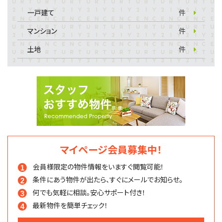
一戸建て
件
マンション
件
土地
件
マイページ会員募集中！
会員様限定の物件情報を
いますぐ閲覧可能！
条件にあう物件が出たら、
すぐにメールでお知らせ。
何でも気軽に相談。
安心サポート付き！
最新物件を簡単チェック！