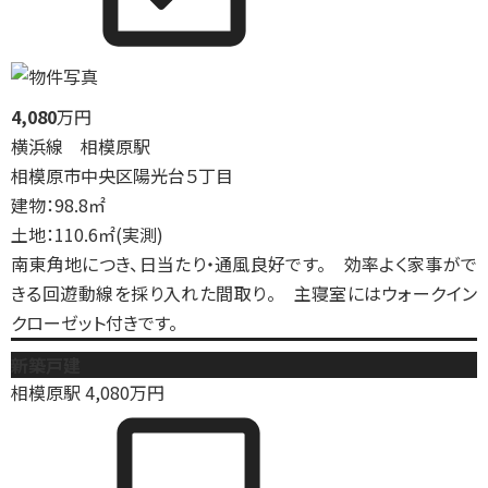
4,080
万円
横浜線 相模原駅
相模原市中央区陽光台５丁目
建物：98.8㎡
土地：110.6㎡(実測)
南東角地につき、日当たり・通風良好です。 効率よく家事がで
きる回遊動線を採り入れた間取り。 主寝室にはウォークイン
クローゼット付きです。
新築戸建
相模原駅
4,080
万円