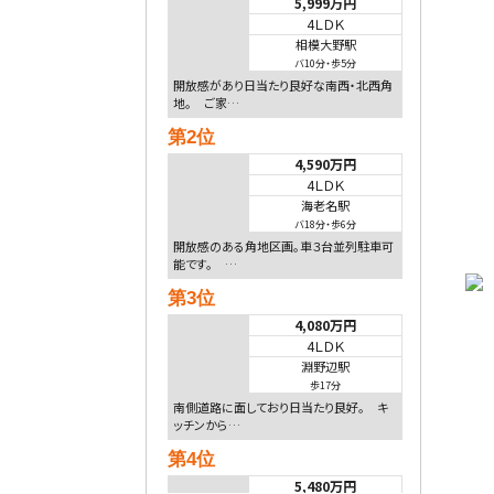
5,999万円
4ＬＤＫ
相模大野駅
バ10分
・
歩5分
開放感があり日当たり良好な南西・北西角
地。 ご家…
第2位
4,590万円
4ＬＤＫ
海老名駅
バ18分
・
歩6分
開放感のある角地区画。車３台並列駐車可
能です。 …
第3位
4,080万円
4ＬＤＫ
淵野辺駅
歩17分
南側道路に面しており日当たり良好。 キ
ッチンから…
第4位
5,480万円