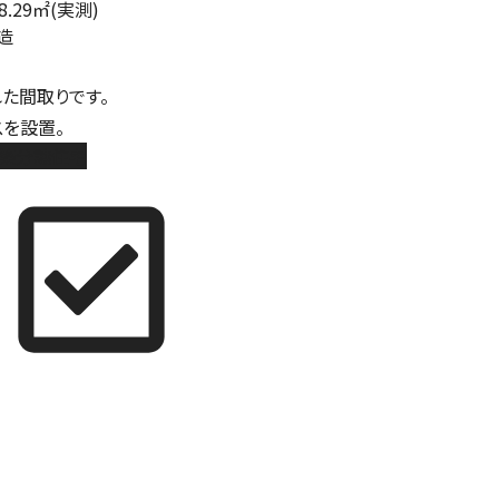
8.29㎡(実測)
造
た間取りです。
を設置。
築分譲住宅