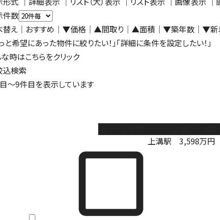
示形式
｜
詳細表示
｜リスト（大）表示 ｜
リスト表示
｜
画像表示
｜
示件数
べ替え
｜おすすめ
｜
▼価格
｜
▲間取り
｜
▲面積
｜
▼築年数
｜
▼新
もっと希望にあった物件に絞りたい！」「詳細に条件を設定したい！」
んな時はこちらをクリック
絞込検索
目～
9
件目を表示しています
相模原市中央区陽光台3丁目第2 
上溝駅
3,598
万円