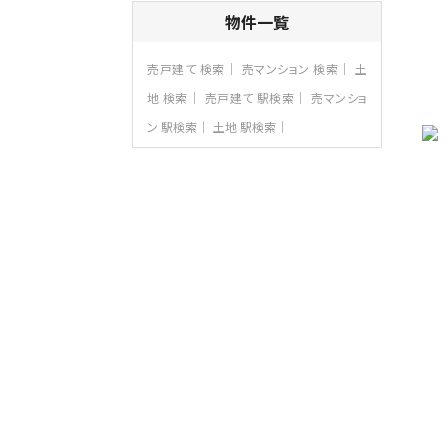
3ＬＤＫ
物件一覧
海老名駅
バ12分
・
歩7分
大規模開発分譲地内の新築戸建！開発道
売戸建て 検索
売マンション 検索
土
路は幅員４.…
地 検索
売戸建て 駅検索
売マンショ
第8位
ン 駅検索
土地 駅検索
3,598万円
4ＬＤＫ
長後駅
バ11分
・
歩6分
全棟ＬＤＫは16帖の4ＬＤＫ！食器洗い乾燥
機や浴…
第9位
4,190万円
4ＬＤＫ
桜ヶ丘駅
バ14分
・
歩4分
LDK約20帖とゆとりある広さ！WIC、SIC
の…
第10位
3,680万円
4ＬＤＫ