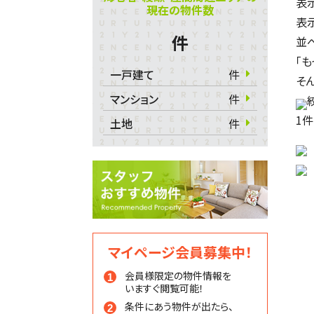
表
現在の物件数
表
件
並
「
一戸建て
件
そ
マンション
件
1
件
土地
件
マイページ会員募集中！
会員様限定の物件情報を
いますぐ閲覧可能！
条件にあう物件が出たら、