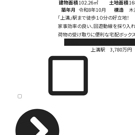
建物面積
102.26㎡
土地面積
16
築年月
令和8年10月
構造
木
「上溝」駅まで徒歩１０分の好立地！
家事効率の良い、回遊動線を採り入れ
荷物の受け取りに便利な宅配ボックス
相模原市中央区陽光台4丁目 新
上溝駅
3,780
万円