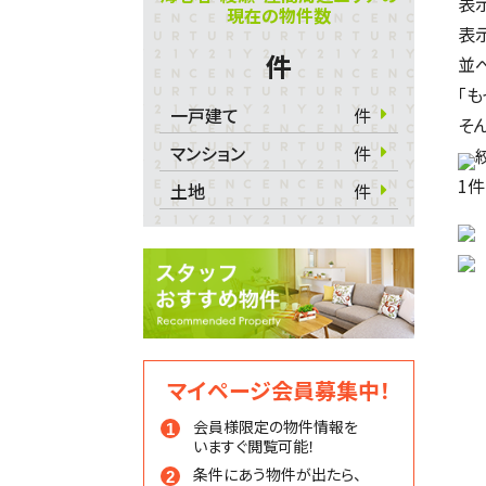
表
現在の物件数
表
件
並
「
一戸建て
件
そ
マンション
件
1
件
土地
件
マイページ会員募集中！
会員様限定の物件情報を
いますぐ閲覧可能！
条件にあう物件が出たら、