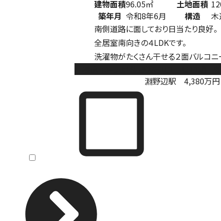
建物面積
96.05㎡
土地面積
12
築年月
令和8年6月
構造
木
南側道路に面しており日当たり良好。
全居室南向きの４LDKです。
洗濯物がたくさん干せる２面バルコニ
相模原市中央区淵野辺本町1丁目11期 
淵野辺駅
4,380
万円