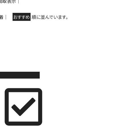
間取表示
｜
着
｜
おすすめ
順に並んでいます。
新築分譲住宅 1号棟