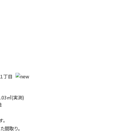
１丁目
0.03㎡(実測)
造
す。
た間取り。