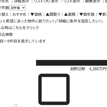
示形式
｜
詳細表示
｜リスト（大）表示 ｜
リスト表示
｜
画像表示
｜
示件数
べ替え
｜おすすめ
｜
▼価格
｜
▲間取り
｜
▲面積
｜
▼築年数
｜
▼新
もっと希望にあった物件に絞りたい！」「詳細に条件を設定したい！」
んな時はこちらをクリック
絞込検索
目～
9
件目を表示しています
相模原市中央区淵野辺本町1丁目11期 
淵野辺駅
4,280
万円