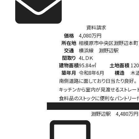
資料請求
価格
4,080
万円
所在地
相模原市中央区淵野辺本町
交通
横浜線 淵野辺駅
間取り
4ＬＤＫ
建物面積
95.84㎡
土地面積
12
築年月
令和8年6月
構造
木
南側道路に面しており日当たり良好。
キッチンから室内が見渡せるストレート
食料品のストックに便利なパントリー
相模原市中央区淵野辺本町1丁目11期 
淵野辺駅
4,480
万円