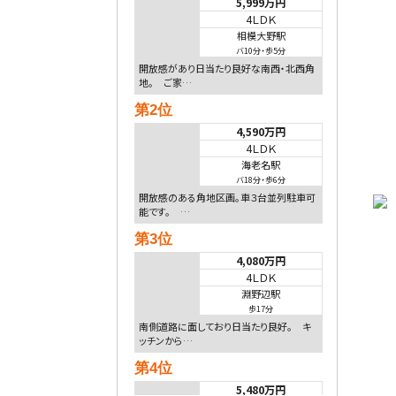
5,999万円
4ＬＤＫ
相模大野駅
バ10分
・
歩5分
開放感があり日当たり良好な南西・北西角
地。 ご家…
第2位
4,590万円
4ＬＤＫ
海老名駅
バ18分
・
歩6分
開放感のある角地区画。車３台並列駐車可
能です。 …
第3位
4,080万円
4ＬＤＫ
淵野辺駅
歩17分
南側道路に面しており日当たり良好。 キ
ッチンから…
第4位
5,480万円