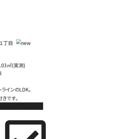
１丁目
0.03㎡(実測)
造
ラインのLDK。
付きです。
新築分譲住宅 5号棟