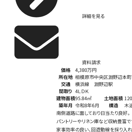
詳細を見る
資料請求
価格
4,380
万円
所在地
相模原市中央区淵野辺本町
交通
横浜線 淵野辺駅
間取り
4ＬＤＫ
建物面積
95.84㎡
土地面積
12
築年月
令和8年6月
構造
木
南側道路に面しており日当たり良好。
パントリーやリネン庫など収納豊富で
家事効率の良い、回遊動線を採り入れ