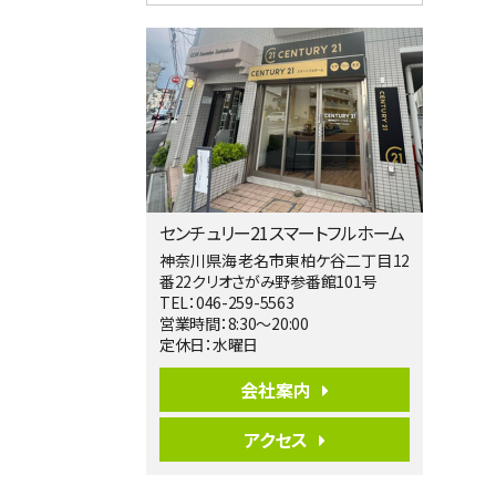
4ＬＤＫ
相模大野駅
バ9分
・
歩4分
２０１５年６月築、積水ハウス施工住宅で
す。 南東…
第5位
3,680万円
4ＬＤＫ
橋本駅
バ19分
・
歩8分
センチュリー21スマートフルホーム
開放感があり日当たり良好な南西・北西角
地区画。 …
神奈川県海老名市東柏ケ谷二丁目12
番22クリオさがみ野参番館101号
第6位
TEL：046-259-5563
3,680万円
営業時間：8:30～20:00
4ＳＬＤＫ
定休日：水曜日
海老名駅
バ15分
・
歩1分
会社案内
リビングダイニング部分の床暖房完備 車
並列2台駐…
アクセス
第7位
3,680万円