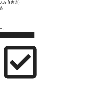
0.3㎡(実測)
造
ー。
新築分譲住宅 3号棟