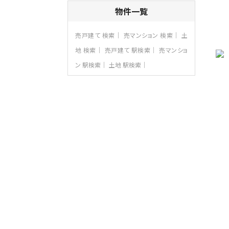
4ＬＤＫ
物件一覧
さがみ野駅
歩17分
ご家族が集まるLDKは１７．５帖とゆとりあ
売戸建て 検索
売マンション 検索
土
る広さ…
地 検索
売戸建て 駅検索
売マンショ
第8位
ン 駅検索
土地 駅検索
3,598万円
4ＬＤＫ
長後駅
バ11分
・
歩6分
全棟ＬＤＫは16帖の4ＬＤＫ！食器洗い乾燥
機や浴…
第9位
4,190万円
4ＬＤＫ
桜ヶ丘駅
バ14分
・
歩4分
LDK約20帖とゆとりある広さ！WIC、SIC
の…
第10位
3,990万円
4ＬＤＫ