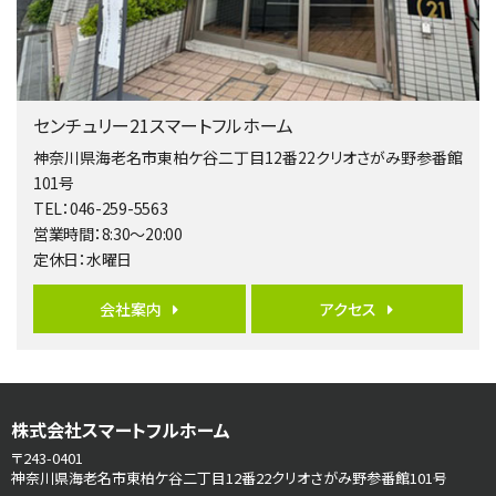
歩17分
南側道路に面しており日当たり良好。 キッチンから…
第5位
3,680万円
センチュリー21スマートフルホーム
4ＬＤＫ
橋本駅
神奈川県海老名市東柏ケ谷二丁目12番22クリオさがみ野参番館
バ19分
・
歩8分
101号
開放感があり日当たり良好な南西・北西角地区画。 …
TEL：046-259-5563
営業時間：8:30～20:00
第6位
定休日：水曜日
3,680万円
4ＳＬＤＫ
会社案内
アクセス
海老名駅
バ15分
・
歩1分
リビングダイニング部分の床暖房完備 車並列2台駐…
第7位
株式会社スマートフルホーム
3,680万円
4ＬＤＫ
〒243-0401
さがみ野駅
神奈川県海老名市東柏ケ谷二丁目12番22クリオさがみ野参番館101号
歩17分