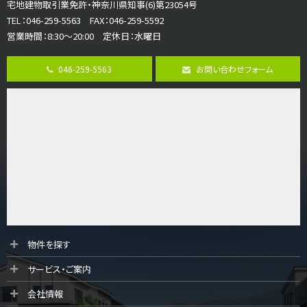
宅地建物取引業免許・神奈川県知事(6)第23054号
ご家族が集まるLDKは１７．５帖とゆとりある広さ…
TEL：046-259-5563 FAX：046-259-5592
営業時間：8:30～20:00 定休日：水曜日
第8位
3,598万円
046-259-5563
お問い合わせフォーム
4ＬＤＫ
長後駅
バ11分
・
歩6分
全棟ＬＤＫは16帖の4ＬＤＫ！食器洗い乾燥機や浴…
第9位
4,190万円
4ＬＤＫ
桜ヶ丘駅
バ14分
・
歩4分
LDK約20帖とゆとりある広さ！WIC、SICの…
第10位
物件を探す
3,990万円
サービス・ご案内
4ＬＤＫ
古淵駅
会社情報
バ12分
・
歩4分