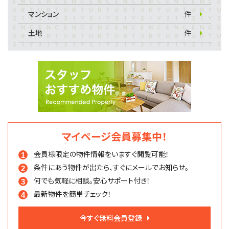
マンション
件
土地
件
マイページ会員募集中！
会員様限定の物件情報を
いますぐ閲覧可能！
条件にあう物件が出たら、
すぐにメールでお知らせ。
何でも気軽に相談。
安心サポート付き！
最新物件を簡単チェック！
今すぐ無料会員登録