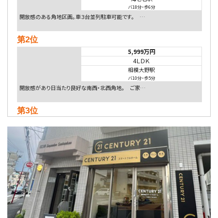
バ18分
・
歩6分
開放感のある角地区画。車３台並列駐車可能です。 …
第2位
5,999万円
4ＬＤＫ
相模大野駅
バ10分
・
歩5分
開放感があり日当たり良好な南西・北西角地。 ご家…
第3位
5,480万円
4ＬＤＫ
相模大野駅
バ9分
・
歩4分
２０１５年６月築、積水ハウス施工住宅です。 南東…
第4位
4,080万円
4ＬＤＫ
淵野辺駅