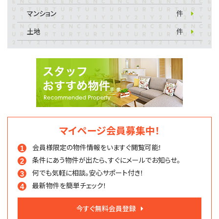
マンション
件
土地
件
マイページ会員募集中！
会員様限定の物件情報を
いますぐ閲覧可能！
条件にあう物件が出たら、
すぐにメールでお知らせ。
何でも気軽に相談。
安心サポート付き！
最新物件を簡単チェック！
今すぐ無料会員登録