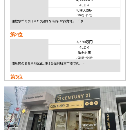
4ＬＤＫ
相模大野駅
バ10分
・
歩5分
開放感があり日当たり良好な南西・北西角地。 ご家…
第2位
4,590万円
4ＬＤＫ
海老名駅
バ18分
・
歩6分
開放感のある角地区画。車３台並列駐車可能です。 …
第3位
4,080万円
4ＬＤＫ
淵野辺駅
歩17分
南側道路に面しており日当たり良好。 キッチンから…
第4位
5,480万円