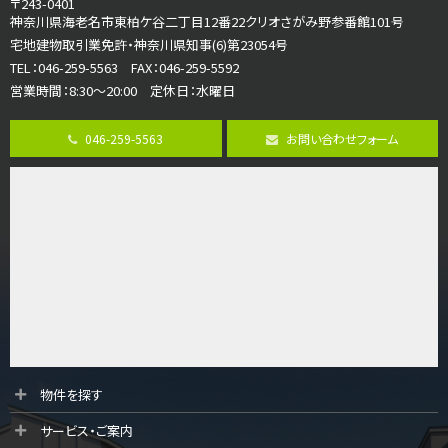
〒243-0401
海老名駅
神奈川県海老名市東柏ケ谷二丁目12番22クリオさがみ野参番館101号
バ12分
・
歩7分
宅地建物取引業免許・神奈川県知事(6)第23054号
大規模開発分譲地内の新築戸建！開発道路は幅員４.…
TEL：046-259-5563 FAX：046-259-5592
営業時間：8:30～20:00 定休日：水曜日
第8位
3,598万円
046-259-5563
お問い合わせフォーム
4ＬＤＫ
長後駅
バ11分
・
歩6分
全棟ＬＤＫは16帖の4ＬＤＫ！食器洗い乾燥機や浴…
第9位
4,190万円
4ＬＤＫ
桜ヶ丘駅
バ14分
・
歩4分
LDK約20帖とゆとりある広さ！WIC、SICの…
第10位
物件を探す
3,680万円
サービス・ご案内
4ＬＤＫ