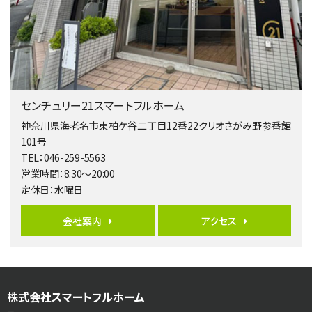
4ＬＤＫ
相模大野駅
バ9分
・
歩4分
２０１５年６月築、積水ハウス施工住宅です。 南東…
第5位
3,680万円
センチュリー21スマートフルホーム
4ＳＬＤＫ
海老名駅
神奈川県海老名市東柏ケ谷二丁目12番22クリオさがみ野参番館
バ15分
・
歩1分
101号
リビングダイニング部分の床暖房完備 車並列2台駐…
TEL：046-259-5563
営業時間：8:30～20:00
第6位
定休日：水曜日
3,680万円
4ＬＤＫ
会社案内
アクセス
橋本駅
バ19分
・
歩8分
開放感があり日当たり良好な南西・北西角地区画。 …
第7位
株式会社スマートフルホーム
3,180万円
3ＬＤＫ