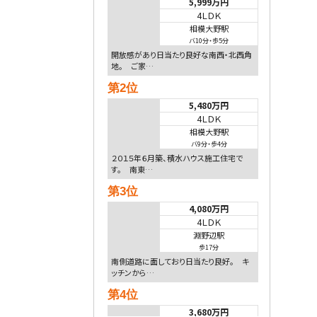
5,999万円
4ＬＤＫ
相模大野駅
バ10分
・
歩5分
開放感があり日当たり良好な南西・北西角
地。 ご家…
第2位
5,480万円
4ＬＤＫ
相模大野駅
バ9分
・
歩4分
２０１５年６月築、積水ハウス施工住宅で
す。 南東…
第3位
4,080万円
4ＬＤＫ
淵野辺駅
歩17分
南側道路に面しており日当たり良好。 キ
ッチンから…
第4位
3,680万円