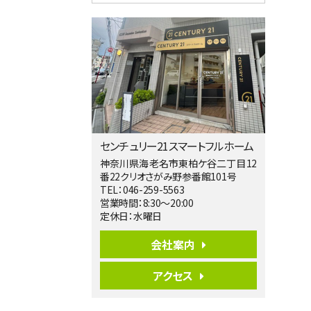
4ＳＬＤＫ
海老名駅
バ15分
・
歩1分
リビングダイニング部分の床暖房完備 車
並列2台駐…
第5位
4,190万円
4ＬＤＫ
桜ヶ丘駅
バ14分
・
歩4分
センチュリー21スマートフルホーム
LDK約20帖とゆとりある広さ！WIC、SIC
の…
神奈川県海老名市東柏ケ谷二丁目12
番22クリオさがみ野参番館101号
第6位
TEL：046-259-5563
3,598万円
営業時間：8:30～20:00
4ＬＤＫ
定休日：水曜日
長後駅
バ11分
・
歩6分
会社案内
全棟ＬＤＫは16帖の4ＬＤＫ！食器洗い乾燥
機や浴…
アクセス
第7位
4,590万円