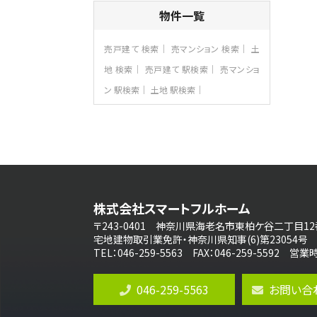
4ＬＤＫ
物件一覧
海老名駅
バ18分
・
歩6分
開放感のある角地区画。車３台並列駐車可
売戸建て 検索
売マンション 検索
土
能です。 …
地 検索
売戸建て 駅検索
売マンショ
第8位
ン 駅検索
土地 駅検索
3,180万円
3ＬＤＫ
海老名駅
バ12分
・
歩7分
大規模開発分譲地内の新築戸建！開発道
路は幅員４.…
第9位
3,680万円
株式会社スマートフルホーム
4ＬＤＫ
橋本駅
〒243-0401 神奈川県海老名市東柏ケ谷二丁目12
バ19分
・
歩8分
宅地建物取引業免許・神奈川県知事(6)第23054号
開放感があり日当たり良好な南西・北西角
TEL：046-259-5563 FAX：046-259-5592 
地区画。 …
第10位
046-259-5563
お問い合
3,680万円
4ＬＤＫ