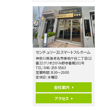
4ＬＤＫ
淵野辺駅
歩17分
南側道路に面しており日当たり良好。 キ
ッチンから…
第5位
3,680万円
4ＬＤＫ
橋本駅
バ19分
・
歩8分
センチュリー21スマートフルホーム
開放感があり日当たり良好な南西・北西角
地区画。 …
神奈川県海老名市東柏ケ谷二丁目12
番22クリオさがみ野参番館101号
第6位
TEL：046-259-5563
3,680万円
営業時間：8:30～20:00
4ＳＬＤＫ
定休日：水曜日
海老名駅
バ15分
・
歩1分
会社案内
リビングダイニング部分の床暖房完備 車
並列2台駐…
アクセス
第7位
3,680万円