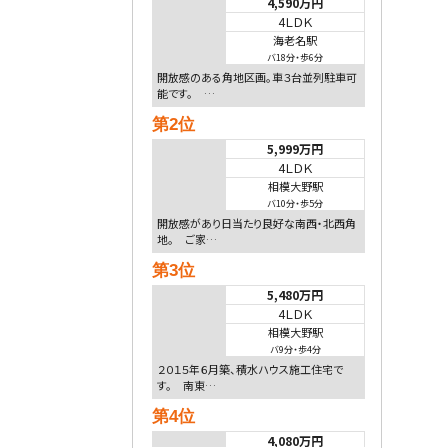
4,590万円
4ＬＤＫ
海老名駅
バ18分
・
歩6分
開放感のある角地区画。車３台並列駐車可
能です。 …
第2位
5,999万円
4ＬＤＫ
相模大野駅
バ10分
・
歩5分
開放感があり日当たり良好な南西・北西角
地。 ご家…
第3位
5,480万円
4ＬＤＫ
相模大野駅
バ9分
・
歩4分
２０１５年６月築、積水ハウス施工住宅で
す。 南東…
第4位
4,080万円