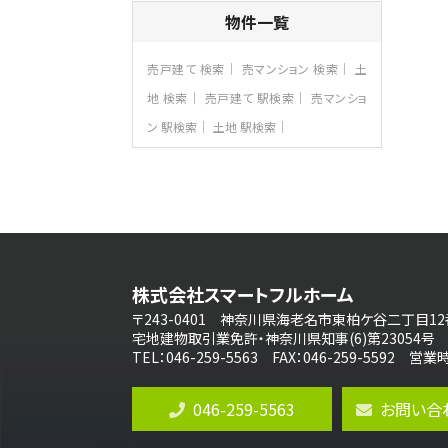
4ＬＤＫ
物件一覧
さがみ野駅
歩17分
ご家族が集まるLDKは１７．５帖とゆとりあ
売戸建て 検索
売マンション 検索
土
る広さ…
地 検索
売戸建て 駅検索
売マンショ
第8位
ン 駅検索
土地 駅検索
3,598万円
4ＬＤＫ
長後駅
バ11分
・
歩6分
全棟ＬＤＫは16帖の4ＬＤＫ！食器洗い乾燥
機や浴…
第9位
4,190万円
株式会社スマートフルホーム
4ＬＤＫ
桜ヶ丘駅
〒243-0401 神奈川県海老名市東柏ケ谷二丁目12
バ14分
・
歩4分
宅地建物取引業免許・神奈川県知事(6)第23054号
LDK約20帖とゆとりある広さ！WIC、SIC
TEL：046-259-5563 FAX：046-259-5592 
の…
第10位
046-259-5563
お問い合
3,990万円
4ＬＤＫ