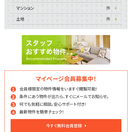
マンション
件
土地
件
マイページ会員募集中！
会員様限定の物件情報を
いますぐ閲覧可能！
条件にあう物件が出たら、
すぐにメールでお知らせ。
何でも気軽に相談。
安心サポート付き！
最新物件を簡単チェック！
今すぐ無料会員登録