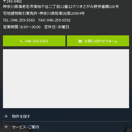
〒243-0401
橋本駅
神奈川県海老名市東柏ケ谷二丁目12番22クリオさがみ野参番館101号
バ19分
・
歩8分
宅地建物取引業免許・神奈川県知事(6)第23054号
開放感があり日当たり良好な南西・北西角地区画。 …
TEL：046-259-5563 FAX：046-259-5592
営業時間：8:30～20:00 定休日：水曜日
第8位
3,680万円
046-259-5563
お問い合わせフォーム
4ＬＤＫ
さがみ野駅
歩17分
ご家族が集まるLDKは１７．５帖とゆとりある広さ…
第9位
4,590万円
4ＬＤＫ
海老名駅
バ18分
・
歩6分
開放感のある角地区画。車３台並列駐車可能です。 …
第10位
物件を探す
3,180万円
サービス・ご案内
3ＬＤＫ