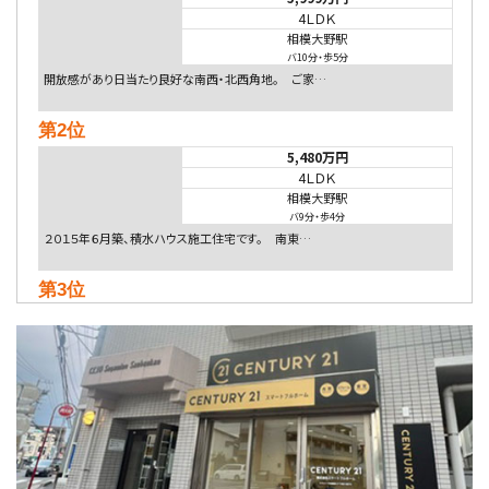
4ＬＤＫ
相模大野駅
バ10分
・
歩5分
開放感があり日当たり良好な南西・北西角地。 ご家…
第2位
5,480万円
4ＬＤＫ
相模大野駅
バ9分
・
歩4分
２０１５年６月築、積水ハウス施工住宅です。 南東…
第3位
3,680万円
4ＳＬＤＫ
海老名駅
バ15分
・
歩1分
リビングダイニング部分の床暖房完備 車並列2台駐…
第4位
4,080万円