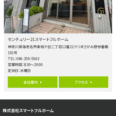
4ＬＤＫ
淵野辺駅
歩17分
南側道路に面しており日当たり良好。 キッチンから…
第5位
4,190万円
センチュリー21スマートフルホーム
4ＬＤＫ
桜ヶ丘駅
神奈川県海老名市東柏ケ谷二丁目12番22クリオさがみ野参番館
バ14分
・
歩4分
101号
LDK約20帖とゆとりある広さ！WIC、SICの…
TEL：046-259-5563
営業時間：8:30～20:00
第6位
定休日：水曜日
3,598万円
4ＬＤＫ
会社案内
アクセス
長後駅
バ11分
・
歩6分
全棟ＬＤＫは16帖の4ＬＤＫ！食器洗い乾燥機や浴…
第7位
株式会社スマートフルホーム
3,680万円
4ＬＤＫ