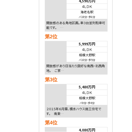
4,590万円
4ＬＤＫ
海老名駅
バ18分
・
歩6分
開放感のある角地区画。車３台並列駐車可
能です。 …
第2位
5,999万円
4ＬＤＫ
相模大野駅
バ10分
・
歩5分
開放感があり日当たり良好な南西・北西角
地。 ご家…
第3位
5,480万円
4ＬＤＫ
相模大野駅
バ9分
・
歩4分
２０１５年６月築、積水ハウス施工住宅で
す。 南東…
第4位
4,080万円