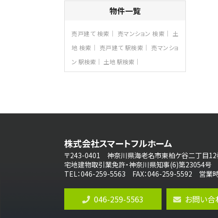
4ＳＬＤＫ
物件一覧
海老名駅
バ15分
・
歩1分
リビングダイニング部分の床暖房完備 車
売戸建て 検索
売マンション 検索
土
並列2台駐…
地 検索
売戸建て 駅検索
売マンショ
第8位
ン 駅検索
土地 駅検索
3,990万円
4ＬＤＫ
古淵駅
バ12分
・
歩4分
並列２台駐車可。１階はリビングと水まわり
をまとめ…
第9位
4,190万円
株式会社スマートフルホーム
4ＬＤＫ
桜ヶ丘駅
〒243-0401 神奈川県海老名市東柏ケ谷二丁目12
バ14分
・
歩4分
宅地建物取引業免許・神奈川県知事(6)第23054号
LDK約20帖とゆとりある広さ！WIC、SIC
TEL：046-259-5563 FAX：046-259-5592 
の…
第10位
046-259-5563
お問い合
3,598万円
4ＬＤＫ