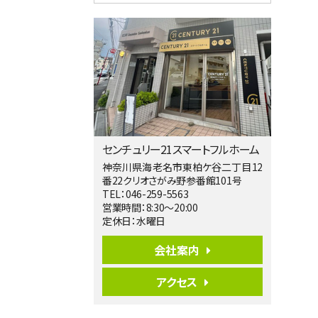
4ＬＤＫ
淵野辺駅
歩17分
南側道路に面しており日当たり良好。 キ
ッチンから…
第5位
3,680万円
4ＬＤＫ
橋本駅
バ19分
・
歩8分
センチュリー21スマートフルホーム
開放感があり日当たり良好な南西・北西角
地区画。 …
神奈川県海老名市東柏ケ谷二丁目12
番22クリオさがみ野参番館101号
第6位
TEL：046-259-5563
3,680万円
営業時間：8:30～20:00
4ＬＤＫ
定休日：水曜日
さがみ野駅
歩17分
会社案内
ご家族が集まるLDKは１７．５帖とゆとりあ
る広さ…
アクセス
第7位
3,680万円