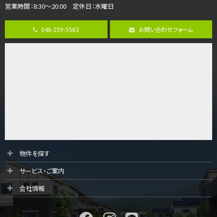
営業時間：8:30～20:00 定休日：水曜日
第8位
3,990万円
046-259-5563
お問い合わせフォーム
4ＬＤＫ
古淵駅
バ12分
・
歩4分
並列２台駐車可。１階はリビングと水まわりをまとめ…
第9位
4,190万円
4ＬＤＫ
桜ヶ丘駅
バ14分
・
歩4分
LDK約20帖とゆとりある広さ！WIC、SICの…
第10位
物件を探す
3,598万円
サービス・ご案内
4ＬＤＫ
長後駅
会社情報
バ11分
・
歩6分
全棟ＬＤＫは16帖の4ＬＤＫ！食器洗い乾燥機や浴…