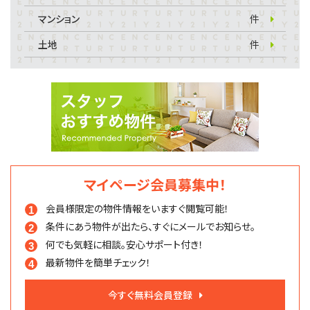
マンション
件
土地
件
マイページ会員募集中！
会員様限定の物件情報を
いますぐ閲覧可能！
条件にあう物件が出たら、
すぐにメールでお知らせ。
何でも気軽に相談。
安心サポート付き！
最新物件を簡単チェック！
今すぐ無料会員登録