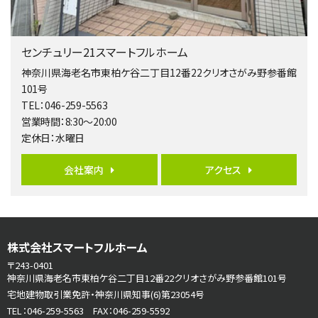
第5位
3,680万円
センチュリー21スマートフルホーム
4ＬＤＫ
橋本駅
神奈川県海老名市東柏ケ谷二丁目12番22クリオさがみ野参番館
バ19分
・
歩8分
101号
開放感があり日当たり良好な南西・北西角地区画。 …
TEL：046-259-5563
営業時間：8:30～20:00
第6位
定休日：水曜日
3,680万円
4ＬＤＫ
会社案内
アクセス
さがみ野駅
歩17分
ご家族が集まるLDKは１７．５帖とゆとりある広さ…
第7位
株式会社スマートフルホーム
3,680万円
4ＳＬＤＫ
〒243-0401
海老名駅
神奈川県海老名市東柏ケ谷二丁目12番22クリオさがみ野参番館101号
バ15分
・
歩1分
宅地建物取引業免許・神奈川県知事(6)第23054号
リビングダイニング部分の床暖房完備 車並列2台駐…
TEL：046-259-5563 FAX：046-259-5592