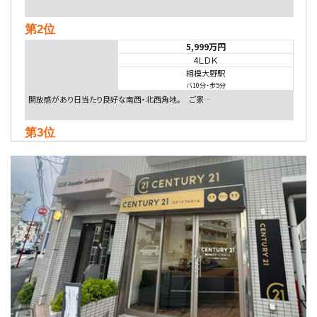
第2位
5,999万円
4ＬＤＫ
相模大野駅
バ10分
・
歩5分
開放感があり日当たり良好な南西・北西角地。 ご家…
第3位
5,480万円
4ＬＤＫ
相模大野駅
バ9分
・
歩4分
２０１５年６月築、積水ハウス施工住宅です。 南東…
第4位
4,080万円
4ＬＤＫ
淵野辺駅
歩17分
南側道路に面しており日当たり良好。 キッチンから…