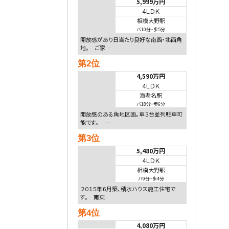
5,999万円
4ＬＤＫ
相模大野駅
バ10分
・
歩5分
開放感があり日当たり良好な南西・北西角
地。 ご家…
第2位
4,590万円
4ＬＤＫ
海老名駅
バ18分
・
歩6分
開放感のある角地区画。車３台並列駐車可
能です。 …
第3位
5,480万円
4ＬＤＫ
相模大野駅
バ9分
・
歩4分
２０１５年６月築、積水ハウス施工住宅で
す。 南東…
第4位
4,080万円