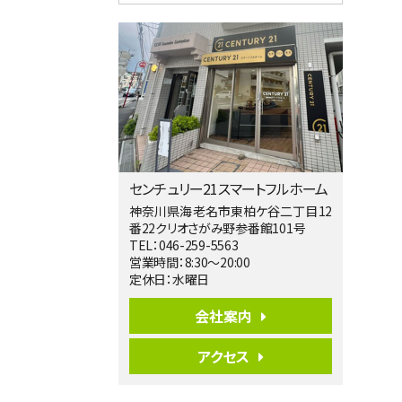
4ＬＤＫ
淵野辺駅
歩17分
南側道路に面しており日当たり良好。 キ
ッチンから…
第5位
3,680万円
4ＬＤＫ
橋本駅
バ19分
・
歩8分
センチュリー21スマートフルホーム
開放感があり日当たり良好な南西・北西角
地区画。 …
神奈川県海老名市東柏ケ谷二丁目12
番22クリオさがみ野参番館101号
第6位
TEL：046-259-5563
3,990万円
営業時間：8:30～20:00
4ＬＤＫ
定休日：水曜日
古淵駅
バ12分
・
歩4分
会社案内
並列２台駐車可。１階はリビングと水まわり
をまとめ…
アクセス
第7位
3,680万円