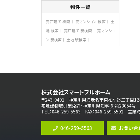
4ＳＬＤＫ
物件一覧
海老名駅
バ15分
・
歩1分
リビングダイニング部分の床暖房完備 車
売戸建て 検索
売マンション 検索
土
並列2台駐…
地 検索
売戸建て 駅検索
売マンショ
第8位
ン 駅検索
土地 駅検索
3,680万円
4ＬＤＫ
さがみ野駅
歩17分
ご家族が集まるLDKは１７．５帖とゆとりあ
る広さ…
第9位
3,598万円
株式会社スマートフルホーム
4ＬＤＫ
長後駅
〒243-0401 神奈川県海老名市東柏ケ谷二丁目12
バ11分
・
歩6分
宅地建物取引業免許・神奈川県知事(6)第23054号
全棟ＬＤＫは16帖の4ＬＤＫ！食器洗い乾燥
TEL：046-259-5563 FAX：046-259-5592 
機や浴…
第10位
046-259-5563
お問い合
4,190万円
4ＬＤＫ