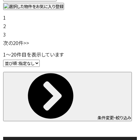
1
2
3
次の20件
>>
1
～
20
件目を表示しています
条件変更・絞り込み