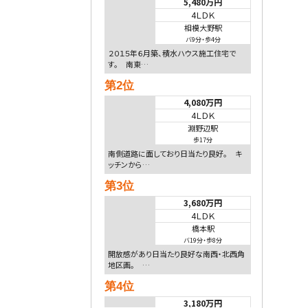
5,480万円
4ＬＤＫ
相模大野駅
バ9分
・
歩4分
２０１５年６月築、積水ハウス施工住宅で
す。 南東…
第2位
4,080万円
4ＬＤＫ
淵野辺駅
歩17分
南側道路に面しており日当たり良好。 キ
ッチンから…
第3位
3,680万円
4ＬＤＫ
橋本駅
バ19分
・
歩8分
開放感があり日当たり良好な南西・北西角
地区画。 …
第4位
3,180万円