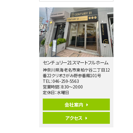
3ＬＤＫ
海老名駅
バ12分
・
歩7分
大規模開発分譲地内の新築戸建！開発道
路は幅員４.…
第5位
3,680万円
4ＳＬＤＫ
海老名駅
バ15分
・
歩1分
センチュリー21スマートフルホーム
リビングダイニング部分の床暖房完備 車
並列2台駐…
神奈川県海老名市東柏ケ谷二丁目12
番22クリオさがみ野参番館101号
第6位
TEL：046-259-5563
5,999万円
営業時間：8:30～20:00
4ＬＤＫ
定休日：水曜日
相模大野駅
バ10分
・
歩5分
会社案内
開放感があり日当たり良好な南西・北西角
地。 ご家…
アクセス
第7位
3,598万円