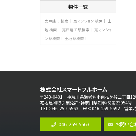
4ＬＤＫ
物件一覧
長後駅
バ11分
・
歩6分
全棟ＬＤＫは16帖の4ＬＤＫ！食器洗い乾燥
売戸建て 検索
売マンション 検索
土
機や浴…
地 検索
売戸建て 駅検索
売マンショ
第8位
ン 駅検索
土地 駅検索
3,680万円
4ＬＤＫ
さがみ野駅
歩17分
ご家族が集まるLDKは１７．５帖とゆとりあ
る広さ…
第9位
4,190万円
株式会社スマートフルホーム
4ＬＤＫ
桜ヶ丘駅
〒243-0401 神奈川県海老名市東柏ケ谷二丁目12
バ14分
・
歩4分
宅地建物取引業免許・神奈川県知事(6)第23054号
LDK約20帖とゆとりある広さ！WIC、SIC
TEL：046-259-5563 FAX：046-259-5592 
の…
第10位
046-259-5563
お問い合
4,190万円
4ＬＤＫ