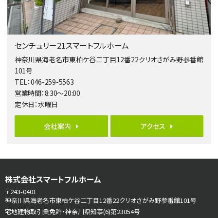
２０１５年６月築、積水ハウス施工住宅です。 南東…
第5位
3,680万円
センチュリー21スマートフルホーム
4ＬＤＫ
橋本駅
神奈川県海老名市東柏ケ谷二丁目12番22クリオさがみ野参番館
バ19分
・
歩8分
101号
開放感があり日当たり良好な南西・北西角地区画。 …
TEL：046-259-5563
営業時間：8:30～20:00
第6位
定休日：水曜日
3,680万円
4ＳＬＤＫ
会社案内
アクセス
海老名駅
バ15分
・
歩1分
リビングダイニング部分の床暖房完備 車並列2台駐…
第7位
株式会社スマートフルホーム
3,598万円
4ＬＤＫ
〒243-0401
長後駅
神奈川県海老名市東柏ケ谷二丁目12番22クリオさがみ野参番館101号
バ11分
・
歩6分
宅地建物取引業免許・神奈川県知事(6)第23054号
全棟ＬＤＫは16帖の4ＬＤＫ！食器洗い乾燥機や浴…