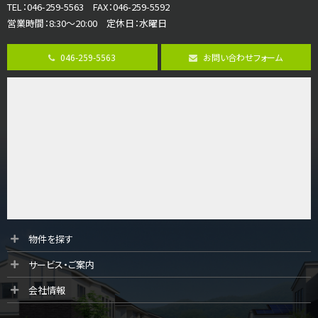
TEL：046-259-5563 FAX：046-259-5592
営業時間：8:30～20:00 定休日：水曜日
第8位
3,680万円
046-259-5563
お問い合わせフォーム
4ＬＤＫ
さがみ野駅
歩17分
ご家族が集まるLDKは１７．５帖とゆとりある広さ…
第9位
4,190万円
4ＬＤＫ
桜ヶ丘駅
バ14分
・
歩4分
LDK約20帖とゆとりある広さ！WIC、SICの…
第10位
物件を探す
3,180万円
サービス・ご案内
3ＬＤＫ
海老名駅
会社情報
バ12分
・
歩7分
大規模開発分譲地内の新築戸建！開発道路は幅員４.…