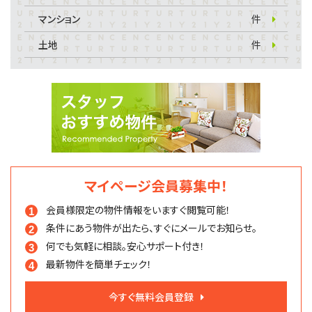
マンション
件
土地
件
マイページ会員募集中！
会員様限定の物件情報を
いますぐ閲覧可能！
条件にあう物件が出たら、
すぐにメールでお知らせ。
何でも気軽に相談。
安心サポート付き！
最新物件を簡単チェック！
今すぐ無料会員登録