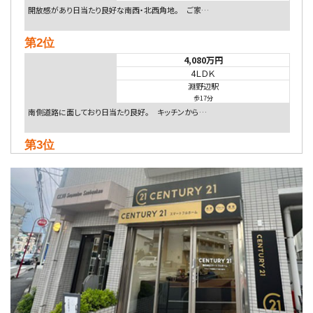
開放感があり日当たり良好な南西・北西角地。 ご家…
第2位
4,080万円
4ＬＤＫ
淵野辺駅
歩17分
南側道路に面しており日当たり良好。 キッチンから…
第3位
4,590万円
4ＬＤＫ
海老名駅
バ18分
・
歩6分
開放感のある角地区画。車３台並列駐車可能です。 …
第4位
5,480万円
4ＬＤＫ
相模大野駅
バ9分
・
歩4分