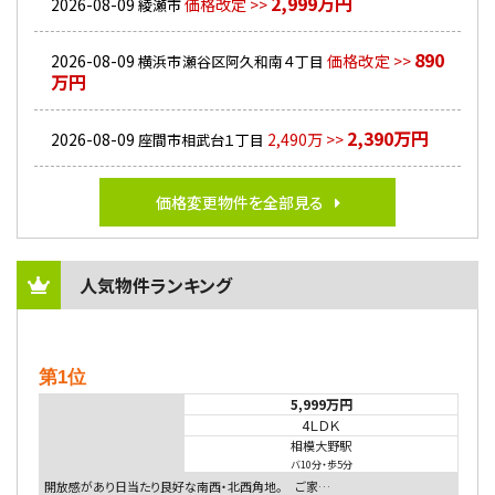
2,999万円
2026-08-09
価格改定 >>
綾瀬市
890
2026-08-09
価格改定 >>
横浜市瀬谷区阿久和南４丁目
万円
2,390万円
2026-08-09
2,490万 >>
座間市相武台１丁目
価格変更物件を全部見る
人気物件ランキング
第1位
5,999万円
4ＬＤＫ
相模大野駅
バ10分
・
歩5分
開放感があり日当たり良好な南西・北西角地。 ご家…