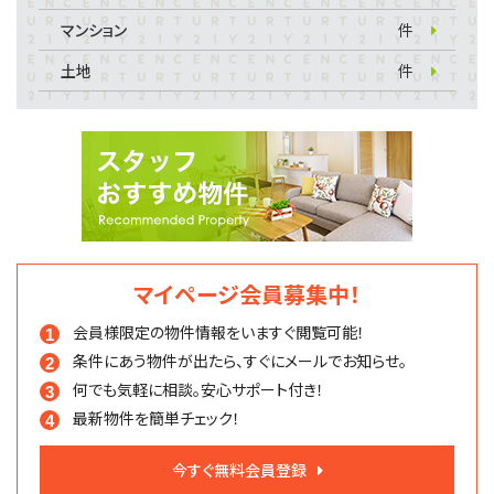
マンション
件
土地
件
マイページ会員募集中！
会員様限定の物件情報を
いますぐ閲覧可能！
条件にあう物件が出たら、
すぐにメールでお知らせ。
何でも気軽に相談。
安心サポート付き！
最新物件を簡単チェック！
今すぐ無料会員登録