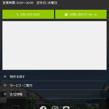
営業時間：8:30～20:00 定休日：水曜日
第8位
3,680万円
046-259-5563
お問い合わせフォーム
4ＳＬＤＫ
海老名駅
バ15分
・
歩1分
リビングダイニング部分の床暖房完備 車並列2台駐…
第9位
3,598万円
4ＬＤＫ
長後駅
バ11分
・
歩6分
全棟ＬＤＫは16帖の4ＬＤＫ！食器洗い乾燥機や浴…
第10位
物件を探す
4,190万円
サービス・ご案内
4ＬＤＫ
桜ヶ丘駅
会社情報
バ14分
・
歩4分
LDK約20帖とゆとりある広さ！WIC、SICの…