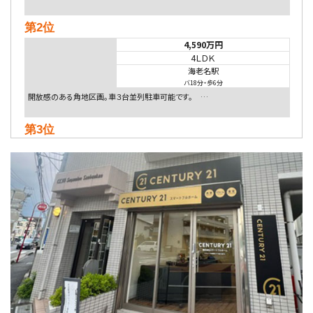
第2位
4,590万円
4ＬＤＫ
海老名駅
バ18分
・
歩6分
開放感のある角地区画。車３台並列駐車可能です。 …
第3位
5,480万円
4ＬＤＫ
相模大野駅
バ9分
・
歩4分
２０１５年６月築、積水ハウス施工住宅です。 南東…
第4位
4,080万円
4ＬＤＫ
淵野辺駅
歩17分
南側道路に面しており日当たり良好。 キッチンから…