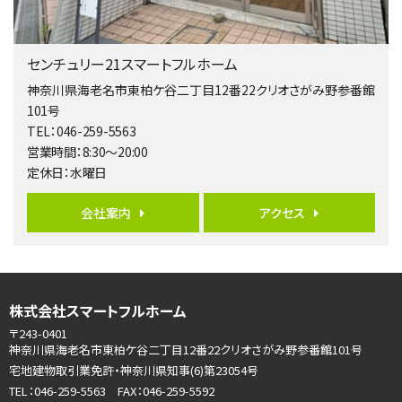
第5位
3,680万円
センチュリー21スマートフルホーム
4ＬＤＫ
橋本駅
神奈川県海老名市東柏ケ谷二丁目12番22クリオさがみ野参番館
バ19分
・
歩8分
101号
開放感があり日当たり良好な南西・北西角地区画。 …
TEL：046-259-5563
営業時間：8:30～20:00
第6位
定休日：水曜日
3,680万円
4ＬＤＫ
会社案内
アクセス
さがみ野駅
歩17分
ご家族が集まるLDKは１７．５帖とゆとりある広さ…
第7位
株式会社スマートフルホーム
3,990万円
4ＬＤＫ
〒243-0401
古淵駅
神奈川県海老名市東柏ケ谷二丁目12番22クリオさがみ野参番館101号
バ12分
・
歩4分
宅地建物取引業免許・神奈川県知事(6)第23054号
並列２台駐車可。１階はリビングと水まわりをまとめ…
TEL：046-259-5563 FAX：046-259-5592