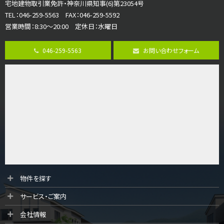
宅地建物取引業免許・神奈川県知事(6)第23054号
リビングダイニング部分の床暖房完備 車並列2台駐…
TEL：046-259-5563 FAX：046-259-5592
営業時間：8:30～20:00 定休日：水曜日
第8位
3,680万円
046-259-5563
お問い合わせフォーム
4ＬＤＫ
さがみ野駅
歩17分
ご家族が集まるLDKは１７．５帖とゆとりある広さ…
第9位
3,598万円
4ＬＤＫ
長後駅
バ11分
・
歩6分
全棟ＬＤＫは16帖の4ＬＤＫ！食器洗い乾燥機や浴…
第10位
物件を探す
4,190万円
サービス・ご案内
4ＬＤＫ
桜ヶ丘駅
会社情報
バ14分
・
歩4分