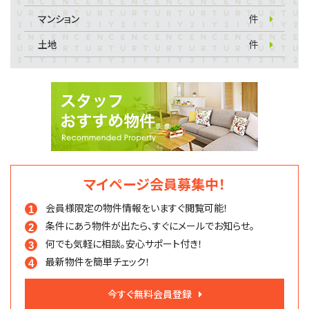
マンション
件
土地
件
マイページ会員募集中！
会員様限定の物件情報を
いますぐ閲覧可能！
条件にあう物件が出たら、
すぐにメールでお知らせ。
何でも気軽に相談。
安心サポート付き！
最新物件を簡単チェック！
今すぐ無料会員登録