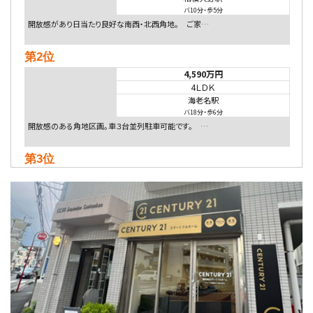
バ10分
・
歩5分
開放感があり日当たり良好な南西・北西角地。 ご家…
第2位
4,590万円
4ＬＤＫ
海老名駅
バ18分
・
歩6分
開放感のある角地区画。車３台並列駐車可能です。 …
第3位
5,480万円
4ＬＤＫ
相模大野駅
バ9分
・
歩4分
２０１５年６月築、積水ハウス施工住宅です。 南東…
第4位
4,080万円
4ＬＤＫ
淵野辺駅