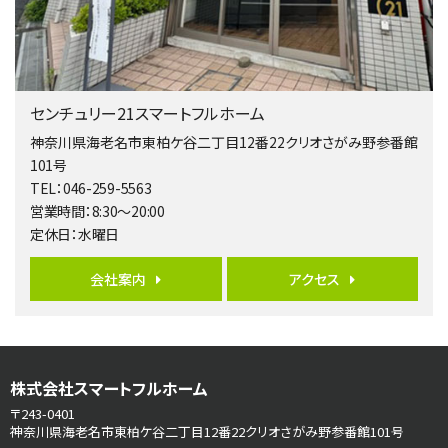
歩17分
南側道路に面しており日当たり良好。 キッチンから…
第5位
3,680万円
センチュリー21スマートフルホーム
4ＬＤＫ
橋本駅
神奈川県海老名市東柏ケ谷二丁目12番22クリオさがみ野参番館
バ19分
・
歩8分
101号
開放感があり日当たり良好な南西・北西角地区画。 …
TEL：046-259-5563
営業時間：8:30～20:00
第6位
定休日：水曜日
3,990万円
4ＬＤＫ
会社案内
アクセス
古淵駅
バ12分
・
歩4分
並列２台駐車可。１階はリビングと水まわりをまとめ…
第7位
株式会社スマートフルホーム
3,680万円
4ＳＬＤＫ
〒243-0401
海老名駅
神奈川県海老名市東柏ケ谷二丁目12番22クリオさがみ野参番館101号
バ15分
・
歩1分