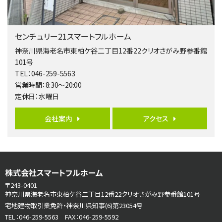
第5位
3,680万円
センチュリー21スマートフルホーム
4ＬＤＫ
橋本駅
神奈川県海老名市東柏ケ谷二丁目12番22クリオさがみ野参番館
バ19分
・
歩8分
101号
開放感があり日当たり良好な南西・北西角地区画。 …
TEL：046-259-5563
営業時間：8:30～20:00
第6位
定休日：水曜日
3,180万円
3ＬＤＫ
会社案内
アクセス
海老名駅
バ12分
・
歩7分
大規模開発分譲地内の新築戸建！開発道路は幅員４.…
第7位
株式会社スマートフルホーム
3,680万円
4ＬＤＫ
〒243-0401
さがみ野駅
神奈川県海老名市東柏ケ谷二丁目12番22クリオさがみ野参番館101号
歩17分
宅地建物取引業免許・神奈川県知事(6)第23054号
ご家族が集まるLDKは１７．５帖とゆとりある広さ…
TEL：046-259-5563 FAX：046-259-5592