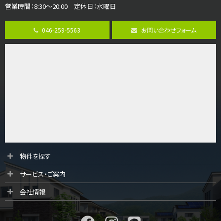
営業時間：8:30～20:00 定休日：水曜日
第8位
3,598万円
046-259-5563
お問い合わせフォーム
4ＬＤＫ
長後駅
バ11分
・
歩6分
全棟ＬＤＫは16帖の4ＬＤＫ！食器洗い乾燥機や浴…
第9位
4,590万円
4ＬＤＫ
海老名駅
バ18分
・
歩6分
開放感のある角地区画。車３台並列駐車可能です。 …
第10位
物件を探す
4,190万円
サービス・ご案内
4ＬＤＫ
桜ヶ丘駅
会社情報
バ14分
・
歩4分
LDK約20帖とゆとりある広さ！WIC、SICの…