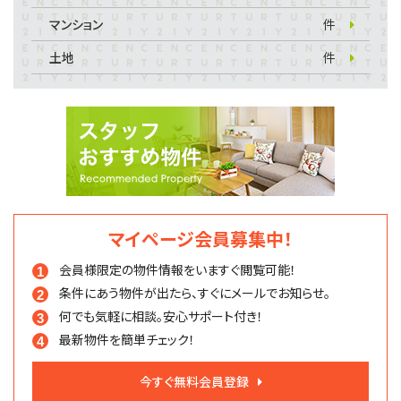
マンション
件
土地
件
マイページ会員募集中！
会員様限定の物件情報を
いますぐ閲覧可能！
条件にあう物件が出たら、
すぐにメールでお知らせ。
何でも気軽に相談。
安心サポート付き！
最新物件を簡単チェック！
今すぐ無料会員登録