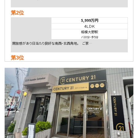
第2位
5,999万円
4ＬＤＫ
相模大野駅
バ10分
・
歩5分
開放感があり日当たり良好な南西・北西角地。 ご家…
第3位
4,080万円
4ＬＤＫ
淵野辺駅
歩17分
南側道路に面しており日当たり良好。 キッチンから…
第4位
3,680万円
4ＳＬＤＫ
海老名駅
バ15分
・
歩1分
リビングダイニング部分の床暖房完備 車並列2台駐…