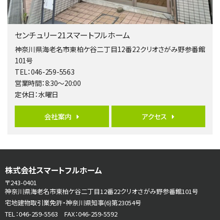
3,598万円
4ＬＤＫ
長後駅
センチュリー21スマートフルホーム
バ11分
・
歩6分
全棟ＬＤＫは16帖の4ＬＤＫ！食器洗い乾燥機や浴…
神奈川県海老名市東柏ケ谷二丁目12番22クリオさがみ野参番館
101号
第6位
TEL：046-259-5563
4,190万円
営業時間：8:30～20:00
4ＬＤＫ
定休日：水曜日
桜ヶ丘駅
バ14分
・
歩4分
LDK約20帖とゆとりある広さ！WIC、SICの…
会社案内
アクセス
第7位
3,680万円
4ＬＤＫ
さがみ野駅
株式会社スマートフルホーム
歩17分
〒243-0401
ご家族が集まるLDKは１７．５帖とゆとりある広さ…
神奈川県海老名市東柏ケ谷二丁目12番22クリオさがみ野参番館101号
宅地建物取引業免許・神奈川県知事(6)第23054号
第8位
TEL：046-259-5563 FAX：046-259-5592