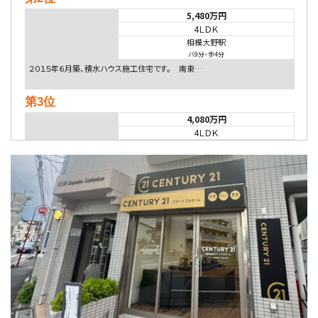
5,480万円
4ＬＤＫ
相模大野駅
バ9分
・
歩4分
２０１５年６月築、積水ハウス施工住宅です。 南東…
第3位
4,080万円
4ＬＤＫ
淵野辺駅
歩17分
南側道路に面しており日当たり良好。 キッチンから…
第4位
3,680万円
4ＳＬＤＫ
海老名駅
バ15分
・
歩1分
リビングダイニング部分の床暖房完備 車並列2台駐…
第5位