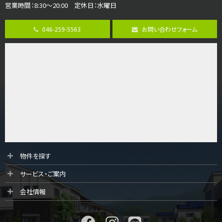
3,680万円
営業時間：8:30～20:00 定休日：水曜日
4ＬＤＫ
橋本駅
バ19分
・
歩8分
046-259-5563
お問い合わせフォーム
開放感があり日当たり良好な南西・北西角地区画。 …
第9位
3,180万円
3ＬＤＫ
海老名駅
バ12分
・
歩7分
大規模開発分譲地内の新築戸建！開発道路は幅員４.…
第10位
3,990万円
4ＬＤＫ
物件を探す
古淵駅
サービス・ご案内
バ12分
・
歩4分
並列２台駐車可。１階はリビングと水まわりをまとめ…
会社情報