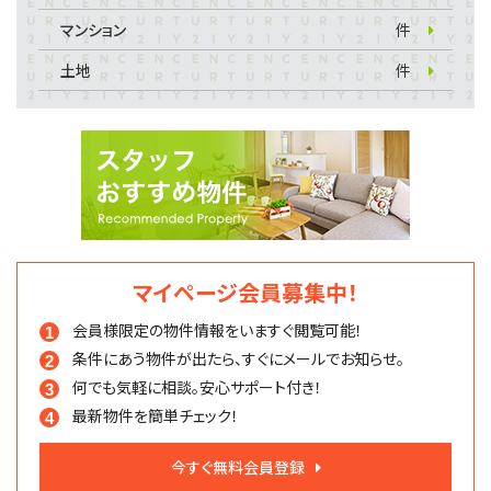
マンション
件
土地
件
マイページ会員募集中！
会員様限定の物件情報を
いますぐ閲覧可能！
条件にあう物件が出たら、
すぐにメールでお知らせ。
何でも気軽に相談。
安心サポート付き！
最新物件を簡単チェック！
今すぐ無料会員登録