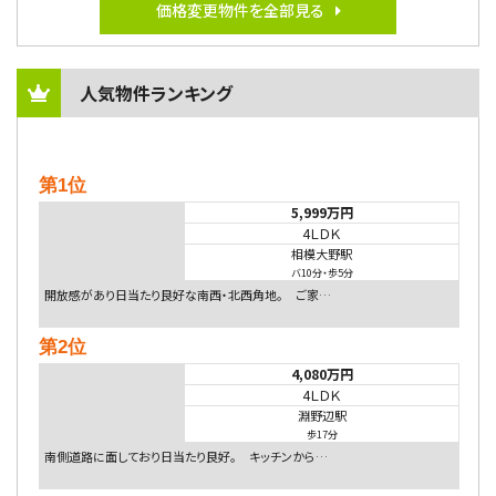
価格変更物件を全部見る
人気物件ランキング
第1位
5,999万円
4ＬＤＫ
相模大野駅
バ10分
・
歩5分
開放感があり日当たり良好な南西・北西角地。 ご家…
第2位
4,080万円
4ＬＤＫ
淵野辺駅
歩17分
南側道路に面しており日当たり良好。 キッチンから…