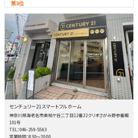
第3位
4,590万円
4ＬＤＫ
海老名駅
バ18分
・
歩6分
開放感のある角地区画。車３台並列駐車可能です。 …
第4位
5,480万円
4ＬＤＫ
相模大野駅
バ9分
・
歩4分
２０１５年６月築、積水ハウス施工住宅です。 南東…
第5位
3,680万円
センチュリー21スマートフルホーム
4ＬＤＫ
橋本駅
神奈川県海老名市東柏ケ谷二丁目12番22クリオさがみ野参番館
バ19分
・
歩8分
101号
開放感があり日当たり良好な南西・北西角地区画。 …
TEL：046-259-5563
営業時間：8:30～20:00