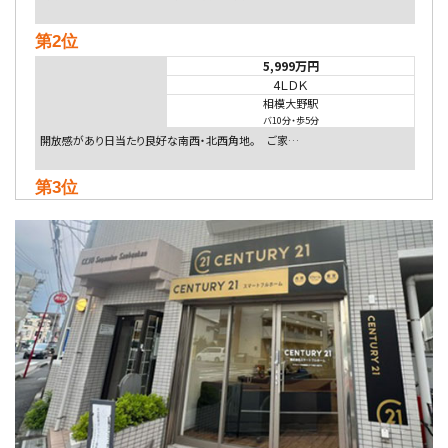
第2位
5,999万円
4ＬＤＫ
相模大野駅
バ10分
・
歩5分
開放感があり日当たり良好な南西・北西角地。 ご家…
第3位
5,480万円
4ＬＤＫ
相模大野駅
バ9分
・
歩4分
２０１５年６月築、積水ハウス施工住宅です。 南東…
第4位
4,080万円
4ＬＤＫ
淵野辺駅
歩17分
南側道路に面しており日当たり良好。 キッチンから…