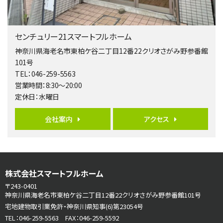
第5位
3,680万円
センチュリー21スマートフルホーム
4ＬＤＫ
橋本駅
神奈川県海老名市東柏ケ谷二丁目12番22クリオさがみ野参番館
バ19分
・
歩8分
101号
開放感があり日当たり良好な南西・北西角地区画。 …
TEL：046-259-5563
営業時間：8:30～20:00
第6位
定休日：水曜日
3,680万円
4ＬＤＫ
会社案内
アクセス
さがみ野駅
歩17分
ご家族が集まるLDKは１７．５帖とゆとりある広さ…
第7位
株式会社スマートフルホーム
3,680万円
4ＳＬＤＫ
〒243-0401
海老名駅
神奈川県海老名市東柏ケ谷二丁目12番22クリオさがみ野参番館101号
バ15分
・
歩1分
宅地建物取引業免許・神奈川県知事(6)第23054号
リビングダイニング部分の床暖房完備 車並列2台駐…
TEL：046-259-5563 FAX：046-259-5592