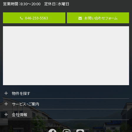
営業時間：8:30～20:00 定休日：水曜日
第8位
3,990万円
046-259-5563
お問い合わせフォーム
4ＬＤＫ
古淵駅
バ12分
・
歩4分
並列２台駐車可。１階はリビングと水まわりをまとめ…
第9位
4,190万円
4ＬＤＫ
桜ヶ丘駅
バ14分
・
歩4分
LDK約20帖とゆとりある広さ！WIC、SICの…
第10位
物件を探す
3,598万円
サービス・ご案内
4ＬＤＫ
長後駅
会社情報
バ11分
・
歩6分
全棟ＬＤＫは16帖の4ＬＤＫ！食器洗い乾燥機や浴…