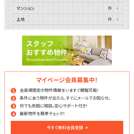
マンション
件
土地
件
マイページ会員募集中！
会員様限定の物件情報を
いますぐ閲覧可能！
条件にあう物件が出たら、
すぐにメールでお知らせ。
何でも気軽に相談。
安心サポート付き！
最新物件を簡単チェック！
今すぐ無料会員登録