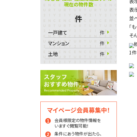
表
現在の物件数
表
件
並
「
一戸建て
件
そ
マンション
件
1
件
土地
件
マイページ会員募集中！
会員様限定の物件情報を
いますぐ閲覧可能！
条件にあう物件が出たら、