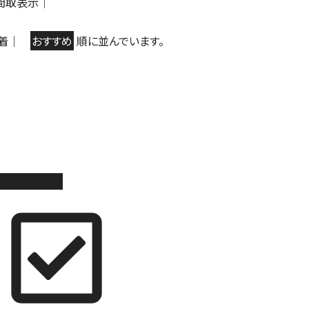
間取表示
｜
着
｜
おすすめ
順に並んでいます。
10棟 8号棟