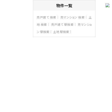
3ＬＤＫ
物件一覧
海老名駅
バ12分
・
歩7分
大規模開発分譲地内の新築戸建！開発道
売戸建て 検索
売マンション 検索
土
路は幅員４.…
地 検索
売戸建て 駅検索
売マンショ
第8位
ン 駅検索
土地 駅検索
3,598万円
4ＬＤＫ
長後駅
バ11分
・
歩6分
全棟ＬＤＫは16帖の4ＬＤＫ！食器洗い乾燥
機や浴…
第9位
4,190万円
4ＬＤＫ
桜ヶ丘駅
バ14分
・
歩4分
LDK約20帖とゆとりある広さ！WIC、SIC
の…
第10位
3,680万円
4ＬＤＫ