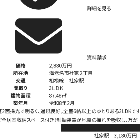
詳細を見る
資料請求
価格
2,880
万円
所在地
海老名市社家２丁目
交通
相模線 社家駅
間取り
3ＬＤＫ
建物面積
87.48㎡
築年月
令和8年2月
室2面採光で明るく、通風良好。全室6帖以上のゆとりある3LDKで
ど全居室収納スペース付き！制振装置が地震の揺れを吸収し、万が
海老名市社家2丁目 新築戸建 全1
社家駅
3,180
万円