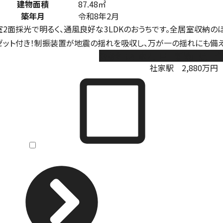
建物面積
87.48㎡
築年月
令和8年2月
室2面採光で明るく、通風良好な3LDKのおうちです。全居室収納の
ゼット付き！制振装置が地震の揺れを吸収し、万が一の揺れにも備え
海老名市社家2丁目 新築戸建 全
社家駅
2,880
万円