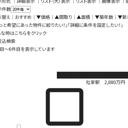
示形式
｜
詳細表示
｜リスト（大）表示 ｜
リスト表示
｜
画像表示
｜
示件数
べ替え
｜おすすめ
｜
▼価格
｜
▲間取り
｜
▲面積
｜
▼築年数
｜
▼新
もっと希望にあった物件に絞りたい！」「詳細に条件を設定したい！」
んな時はこちらをクリック
絞込検索
目～
6
件目を表示しています
海老名市社家2丁目 新築戸建 全
社家駅
2,880
万円