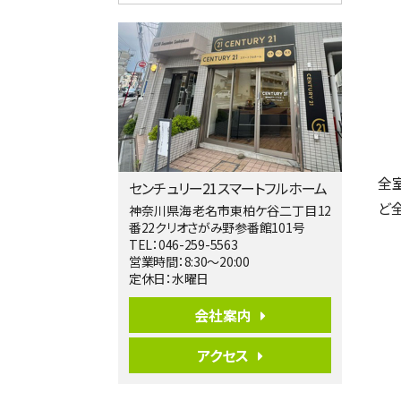
4ＬＤＫ
相模大野駅
バ9分
・
歩4分
２０１５年６月築、積水ハウス施工住宅で
す。 南東…
第5位
3,680万円
4ＳＬＤＫ
海老名駅
バ15分
・
歩1分
全
センチュリー21スマートフルホーム
リビングダイニング部分の床暖房完備 車
ど
並列2台駐…
神奈川県海老名市東柏ケ谷二丁目12
番22クリオさがみ野参番館101号
第6位
TEL：046-259-5563
3,680万円
営業時間：8:30～20:00
4ＬＤＫ
定休日：水曜日
橋本駅
バ19分
・
歩8分
会社案内
開放感があり日当たり良好な南西・北西角
地区画。 …
アクセス
第7位
3,180万円