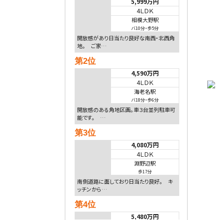
5,999万円
4ＬＤＫ
相模大野駅
バ10分
・
歩5分
開放感があり日当たり良好な南西・北西角
地。 ご家…
第2位
4,590万円
4ＬＤＫ
海老名駅
バ18分
・
歩6分
開放感のある角地区画。車３台並列駐車可
能です。 …
第3位
4,080万円
4ＬＤＫ
淵野辺駅
歩17分
南側道路に面しており日当たり良好。 キ
ッチンから…
第4位
5,480万円