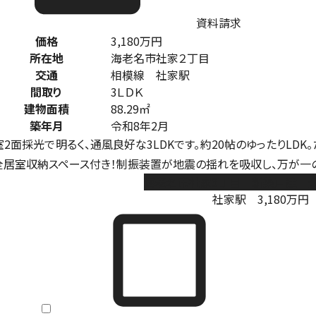
資料請求
価格
3,180
万円
所在地
海老名市社家２丁目
交通
相模線 社家駅
間取り
3ＬＤＫ
建物面積
88.29㎡
築年月
令和8年2月
室2面採光で明るく、通風良好な3LDKです。約20帖のゆったりLD
全居室収納スペース付き！制振装置が地震の揺れを吸収し、万が一
海老名市社家3丁目 新築戸建 全
社家駅
3,180
万円