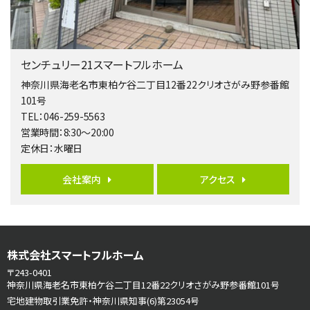
２０１５年６月築、積水ハウス施工住宅です。 南東…
第5位
3,680万円
センチュリー21スマートフルホーム
4ＬＤＫ
橋本駅
神奈川県海老名市東柏ケ谷二丁目12番22クリオさがみ野参番館
バ19分
・
歩8分
101号
開放感があり日当たり良好な南西・北西角地区画。 …
TEL：046-259-5563
営業時間：8:30～20:00
第6位
定休日：水曜日
3,680万円
4ＳＬＤＫ
会社案内
アクセス
海老名駅
バ15分
・
歩1分
リビングダイニング部分の床暖房完備 車並列2台駐…
第7位
株式会社スマートフルホーム
3,598万円
4ＬＤＫ
〒243-0401
長後駅
神奈川県海老名市東柏ケ谷二丁目12番22クリオさがみ野参番館101号
バ11分
・
歩6分
宅地建物取引業免許・神奈川県知事(6)第23054号
全棟ＬＤＫは16帖の4ＬＤＫ！食器洗い乾燥機や浴…