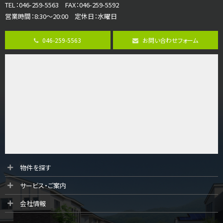
TEL：046-259-5563 FAX：046-259-5592
営業時間：8:30～20:00 定休日：水曜日
第8位
3,680万円
046-259-5563
お問い合わせフォーム
4ＬＤＫ
さがみ野駅
歩17分
ご家族が集まるLDKは１７．５帖とゆとりある広さ…
第9位
4,190万円
4ＬＤＫ
桜ヶ丘駅
バ14分
・
歩4分
LDK約20帖とゆとりある広さ！WIC、SICの…
第10位
物件を探す
3,180万円
サービス・ご案内
3ＬＤＫ
海老名駅
会社情報
バ12分
・
歩7分
大規模開発分譲地内の新築戸建！開発道路は幅員４.…