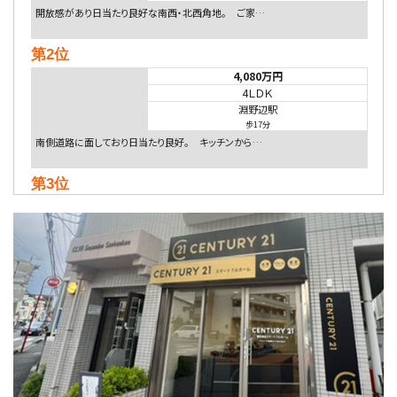
開放感があり日当たり良好な南西・北西角地。 ご家…
第2位
4,080万円
4ＬＤＫ
淵野辺駅
歩17分
南側道路に面しており日当たり良好。 キッチンから…
第3位
4,590万円
4ＬＤＫ
海老名駅
バ18分
・
歩6分
開放感のある角地区画。車３台並列駐車可能です。 …
第4位
5,480万円
4ＬＤＫ
相模大野駅
バ9分
・
歩4分