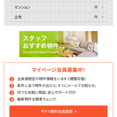
マンション
件
土地
件
マイページ会員募集中！
会員様限定の物件情報を
いますぐ閲覧可能！
条件にあう物件が出たら、
すぐにメールでお知らせ。
何でも気軽に相談。
安心サポート付き！
最新物件を簡単チェック！
今すぐ無料会員登録