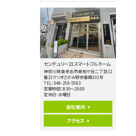
4ＳＬＤＫ
海老名駅
バ15分
・
歩1分
リビングダイニング部分の床暖房完備 車
並列2台駐…
第5位
3,680万円
4ＬＤＫ
橋本駅
バ19分
・
歩8分
センチュリー21スマートフルホーム
開放感があり日当たり良好な南西・北西角
地区画。 …
神奈川県海老名市東柏ケ谷二丁目12
番22クリオさがみ野参番館101号
第6位
TEL：046-259-5563
3,180万円
営業時間：8:30～20:00
3ＬＤＫ
定休日：水曜日
海老名駅
バ12分
・
歩7分
会社案内
大規模開発分譲地内の新築戸建！開発道
路は幅員４.…
アクセス
第7位
3,680万円