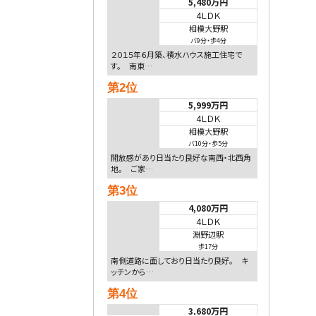
5,480万円
4ＬＤＫ
相模大野駅
バ9分
・
歩4分
２０１５年６月築、積水ハウス施工住宅で
す。 南東…
第2位
5,999万円
4ＬＤＫ
相模大野駅
バ10分
・
歩5分
開放感があり日当たり良好な南西・北西角
地。 ご家…
第3位
4,080万円
4ＬＤＫ
淵野辺駅
歩17分
南側道路に面しており日当たり良好。 キ
ッチンから…
第4位
3,680万円