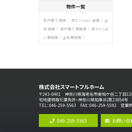
4ＬＤＫ
物件一覧
さがみ野駅
歩17分
ご家族が集まるLDKは１７．５帖とゆとりあ
売戸建て 検索
売マンション 検索
土
る広さ…
地 検索
売戸建て 駅検索
売マンショ
第8位
ン 駅検索
土地 駅検索
3,598万円
4ＬＤＫ
長後駅
バ11分
・
歩6分
全棟ＬＤＫは16帖の4ＬＤＫ！食器洗い乾燥
機や浴…
第9位
4,590万円
株式会社スマートフルホーム
4ＬＤＫ
海老名駅
〒243-0401 神奈川県海老名市東柏ケ谷二丁目12
バ18分
・
歩6分
宅地建物取引業免許・神奈川県知事(6)第23054号
開放感のある角地区画。車３台並列駐車可
TEL：046-259-5563 FAX：046-259-5592 
能です。 …
第10位
046-259-5563
お問い合
4,190万円
4ＬＤＫ