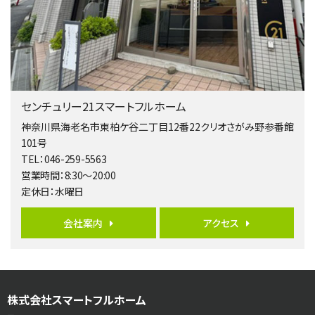
4ＳＬＤＫ
海老名駅
バ15分
・
歩1分
リビングダイニング部分の床暖房完備 車並列2台駐…
第5位
4,190万円
センチュリー21スマートフルホーム
4ＬＤＫ
桜ヶ丘駅
神奈川県海老名市東柏ケ谷二丁目12番22クリオさがみ野参番館
バ14分
・
歩4分
101号
LDK約20帖とゆとりある広さ！WIC、SICの…
TEL：046-259-5563
営業時間：8:30～20:00
第6位
定休日：水曜日
3,598万円
4ＬＤＫ
会社案内
アクセス
長後駅
バ11分
・
歩6分
全棟ＬＤＫは16帖の4ＬＤＫ！食器洗い乾燥機や浴…
第7位
株式会社スマートフルホーム
4,590万円
4ＬＤＫ