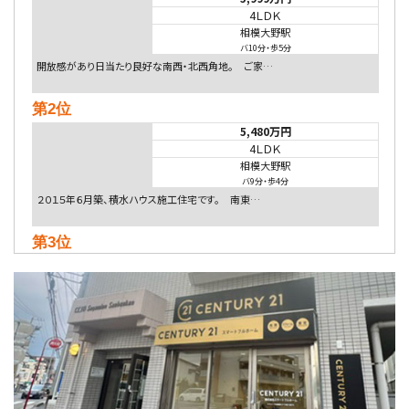
4ＬＤＫ
相模大野駅
バ10分
・
歩5分
開放感があり日当たり良好な南西・北西角地。 ご家…
第2位
5,480万円
4ＬＤＫ
相模大野駅
バ9分
・
歩4分
２０１５年６月築、積水ハウス施工住宅です。 南東…
第3位
4,080万円
4ＬＤＫ
淵野辺駅
歩17分
南側道路に面しており日当たり良好。 キッチンから…
第4位
3,680万円