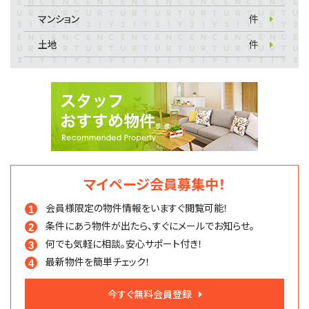
マンション
件
土地
件
マイページ会員募集中！
会員様限定の物件情報を
いますぐ閲覧可能！
条件にあう物件が出たら、
すぐにメールでお知らせ。
何でも気軽に相談。
安心サポート付き！
最新物件を簡単チェック！
今すぐ無料会員登録