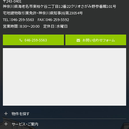
〒243-0401
海老名駅
神奈川県海老名市東柏ケ谷二丁目12番22クリオさがみ野参番館101号
バ18分
・
歩6分
宅地建物取引業免許・神奈川県知事(6)第23054号
開放感のある角地区画。車３台並列駐車可能です。 …
TEL：046-259-5563 FAX：046-259-5592
営業時間：8:30～20:00 定休日：水曜日
第8位
3,180万円
046-259-5563
お問い合わせフォーム
3ＬＤＫ
海老名駅
バ12分
・
歩7分
大規模開発分譲地内の新築戸建！開発道路は幅員４.…
第9位
3,680万円
4ＬＤＫ
橋本駅
バ19分
・
歩8分
開放感があり日当たり良好な南西・北西角地区画。 …
第10位
物件を探す
3,680万円
サービス・ご案内
4ＬＤＫ