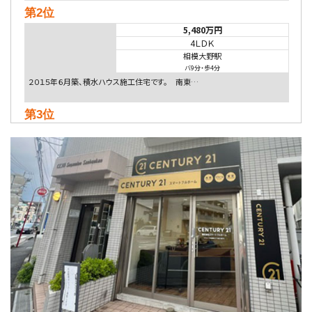
第2位
5,480万円
4ＬＤＫ
相模大野駅
バ9分
・
歩4分
２０１５年６月築、積水ハウス施工住宅です。 南東…
第3位
4,080万円
4ＬＤＫ
淵野辺駅
歩17分
南側道路に面しており日当たり良好。 キッチンから…
第4位
3,680万円
4ＳＬＤＫ
海老名駅
バ15分
・
歩1分
リビングダイニング部分の床暖房完備 車並列2台駐…