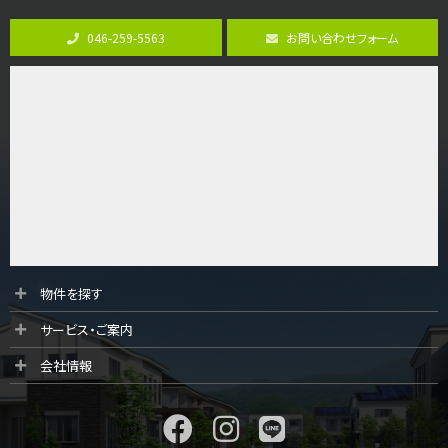
3,680万円
046-259-5563
お問い合わせフォーム
4ＬＤＫ
橋本駅
バ19分
・
歩8分
開放感があり日当たり良好な南西・北西角地区画。 …
第9位
3,180万円
3ＬＤＫ
海老名駅
バ12分
・
歩7分
大規模開発分譲地内の新築戸建！開発道路は幅員４.…
第10位
物件を探す
3,990万円
サービス・ご案内
4ＬＤＫ
古淵駅
会社情報
バ12分
・
歩4分
並列２台駐車可。１階はリビングと水まわりをまとめ…