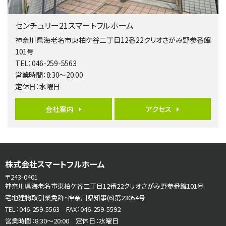
第5位
3,598万円
センチュリー21スマートフルホーム
4ＬＤＫ
長後駅
神奈川県海老名市東柏ケ谷二丁目12番22クリオさがみ野参番館
バ11分
・
歩6分
101号
全棟ＬＤＫは16帖の4ＬＤＫ！食器洗い乾燥機や浴…
TEL：046-259-5563
営業時間：8:30～20:00
第6位
定休日：水曜日
4,190万円
4ＬＤＫ
会社案内
アクセス
桜ヶ丘駅
バ14分
・
歩4分
LDK約20帖とゆとりある広さ！WIC、SICの…
第7位
株式会社スマートフルホーム
3,680万円
4ＬＤＫ
〒243-0401
さがみ野駅
神奈川県海老名市東柏ケ谷二丁目12番22クリオさがみ野参番館101号
歩17分
宅地建物取引業免許・神奈川県知事(6)第23054号
ご家族が集まるLDKは１７．５帖とゆとりある広さ…
TEL：046-259-5563 FAX：046-259-5592
営業時間：8:30～20:00 定休日：水曜日
第8位